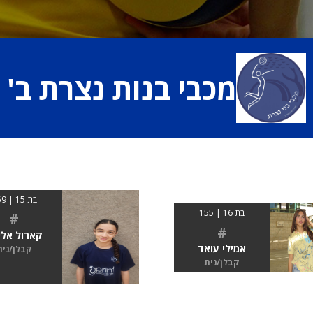
מכבי בנות נצרת ב'
בת 15 | 159
בת 16 | 155
#
#
קארול אלי
אמילי עואד
קבלן/נית
קבלן/נית