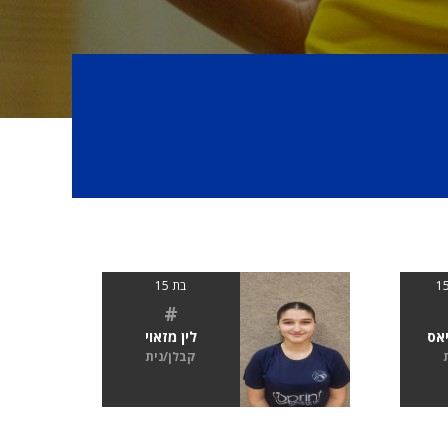
בת 15
#
אס
לין מזאוי
קבלן/נית