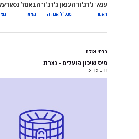
ענאן ג'רג'ורה
ענאן ג'רג'ורה
באסל נסאר
על
מאמן
מנכ"ל אגודה
מאמן
מאמ
פרטי אולם
פיס שיכון פועלים - נצרת
רחוב 5115