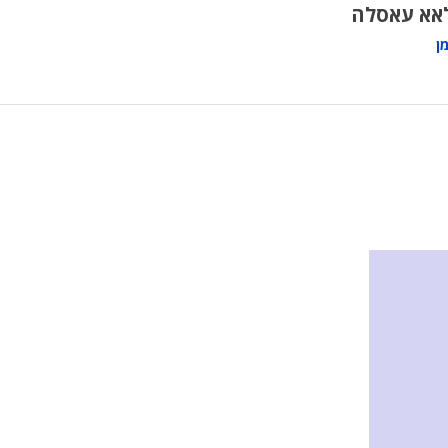
אא עאסלה
ן