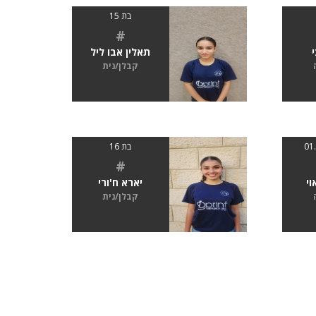
בת 15
#
תאלין אבו ליל
קבלן/נית
בת 16
#
וי
יארא ח'ורי
קבלן/נית