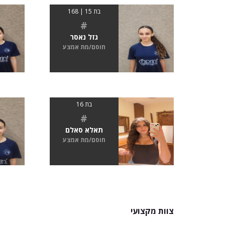
בת 15 | 168
#
גזל נאסר
חוסם/מת אמצע
בת 16
#
תאלא סאלם
חוסם/מת אמצע
צוות מקצועי