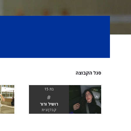
סגל הקבוצה
בת 15
#
רושיל ורור
קבלן/נית