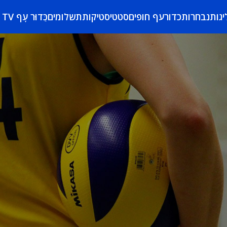
יגות
נבחרות
כדורעף חופים
סטטיסטיקות
תשלומים
כַּדוּר עָף TV