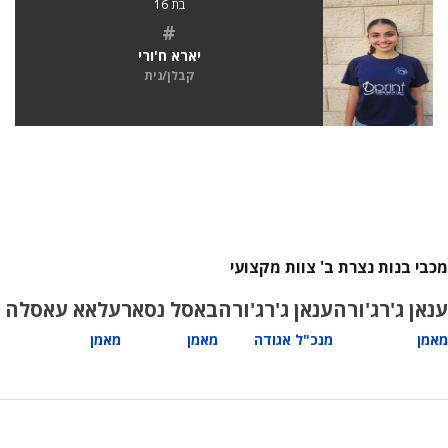
בת 16
#
יארא ח'ורי
קבלן/נית
מכבי בנות נצרת ב' צוות מקצועי
ענאן ג'רג'ורה
ענאן ג'רג'ורה
באסל נסאר
עלאא עאסלה
מאמן
מנכ"ל אגודה
מאמן
מאמן