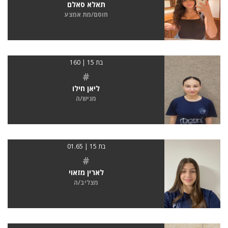
תאלא סאלם
חוסם/מת אמצע
בת 15 | 160
#
ליאן חילו
מגיש/ה
בת 15 | 01.65
#
לארין מזאוי
מצליב/ה