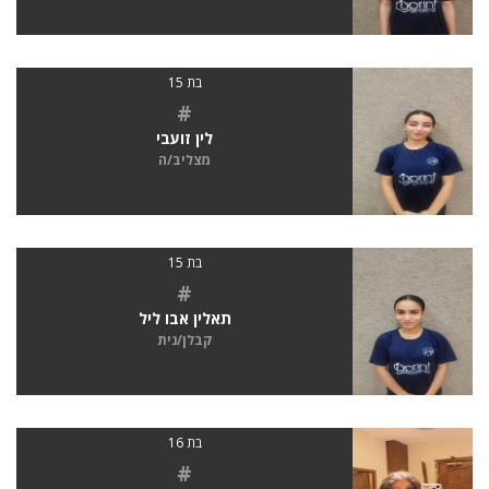
בת 15
#
לין זועבי
מצליב/ה
בת 15
#
תאלין אבו ליל
קבלן/נית
בת 16
#