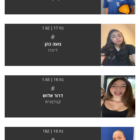
בת 17 | 1.62
#
נועה כהן
ליברו
בת 16 | 1.63
#
דרור אלוש
קבלן/נית
בת 16 | 182
#