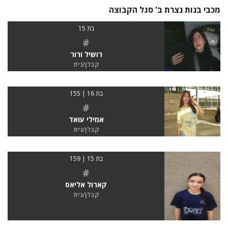
מכבי בנות נצרת ב' סגל הקבוצה
בת 15
#
רושיל ורור
קבלן/נית
בת 16 | 155
#
אמילי עואד
קבלן/נית
בת 15 | 159
#
קארול אליאס
קבלן/נית