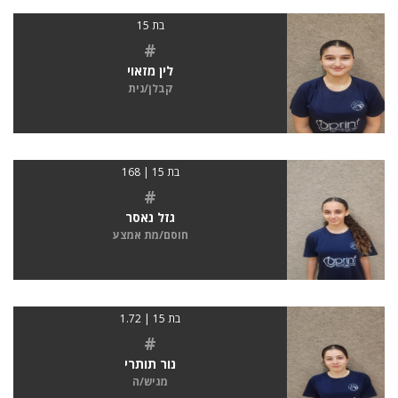
בת 15
#
לין מזאוי
קבלן/נית
בת 15 | 168
#
גזל נאסר
חוסם/מת אמצע
בת 15 | 1.72
#
נור תותרי
מגיש/ה