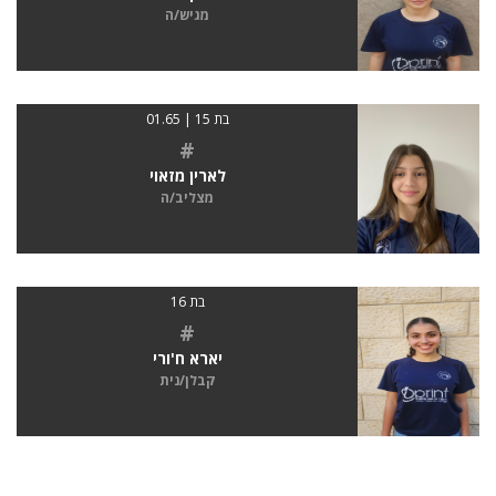
מגיש/ה
בת 15 | 01.65
#
לארין מזאוי
מצליב/ה
בת 16
#
יארא ח'ורי
קבלן/נית