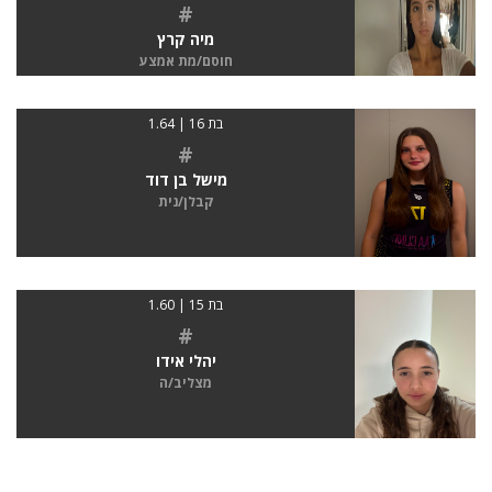
#
מיה קרץ
חוסם/מת אמצע
בת 16 | 1.64
#
מישל בן דוד
קבלן/נית
בת 15 | 1.60
#
יהלי אידו
מצליב/ה