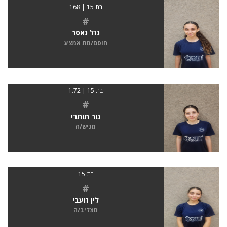
בת 15 | 168
#
גזל נאסר
חוסם/מת אמצע
בת 15 | 1.72
#
נור תותרי
מגיש/ה
בת 15
#
לין זועבי
מצליב/ה