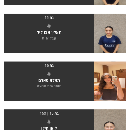
בת 15
#
תאלין אבו ליל
קבלן/נית
בת 16
#
תאלא סאלם
חוסם/מת אמצע
בת 15 | 160
#
ליאן חילו