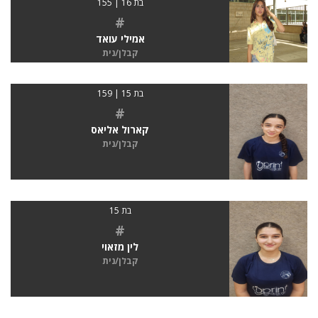
בת 16 | 155
#
אמילי עואד
קבלן/נית
בת 15 | 159
#
קארול אליאס
קבלן/נית
בת 15
#
לין מזאוי
קבלן/נית