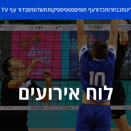
יגות
נבחרות
כדורעף חופים
סטטיסטיקות
תשלומים
כַּדוּר עָף TV
לוח אירועים