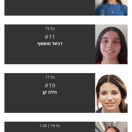
בת 15
#11
דניאל מושאוף
בת 17
#19
הילה קן
בת 16 | 1.63