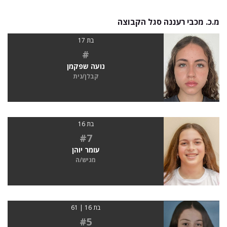
מ.כ. מכבי רעננה סגל הקבוצה
בת 17
#
נועה שפקמן
קבלן/נית
בת 16
#7
עומר יוהן
מגיש/ה
בת 16 | 61
#5