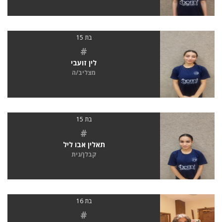
בת 15
#
לין זועבי
מצליב/ה
בת 15
#
תאלין אבו ליל
קבלן/נית
בת 16
#