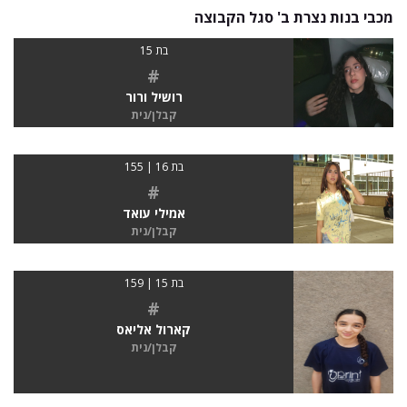
מכבי בנות נצרת ב' סגל הקבוצה
בת 15
#
רושיל ורור
קבלן/נית
בת 16 | 155
#
אמילי עואד
קבלן/נית
בת 15 | 159
#
קארול אליאס
קבלן/נית