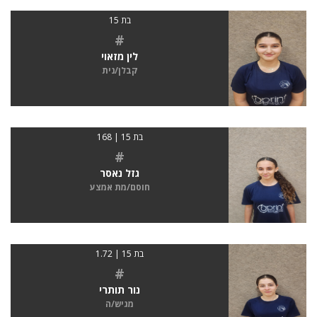
בת 15
#
לין מזאוי
קבלן/נית
בת 15 | 168
#
גזל נאסר
חוסם/מת אמצע
בת 15 | 1.72
#
נור תותרי
מגיש/ה