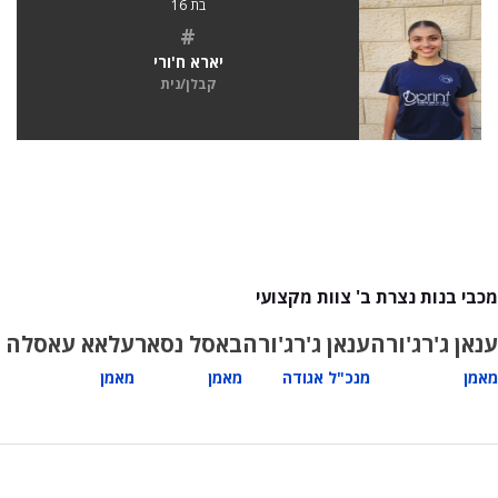
בת 16
#
יארא ח'ורי
קבלן/נית
מכבי בנות נצרת ב' צוות מקצועי
ענאן ג'רג'ורה
ענאן ג'רג'ורה
באסל נסאר
עלאא עאסלה
מאמן
מנכ"ל אגודה
מאמן
מאמן