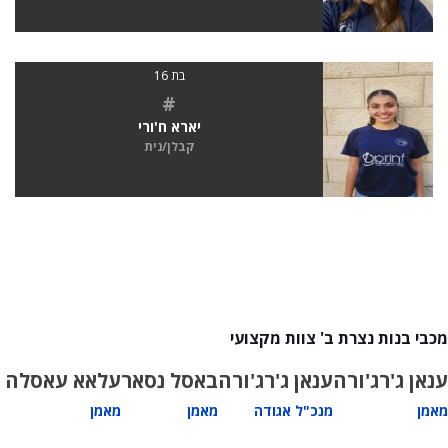
בת 16
#
יארא ח'ורי
קבלן/נית
מכבי בנות נצרת ב' צוות מקצועי
ענאן ג'רג'ורה
ענאן ג'רג'ורה
באסל נסאר
עלאא עאסלה
מאמן
מנכ"ל אגודה
מאמן
מאמן