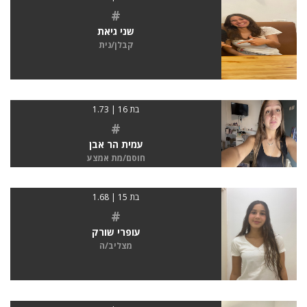
#
שני גיאת
קבלן/נית
בת 16 | 1.73
#
עמית הר אבן
חוסם/מת אמצע
בת 15 | 1.68
#
עופרי שורק
מצליב/ה