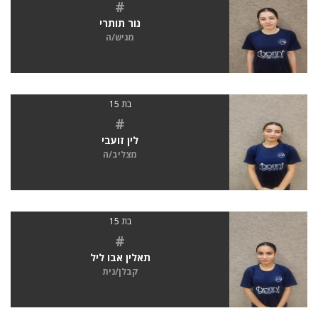
#
נור תותרי
מגיש/ה
בת 15
#
לין זועבי
מצליב/ה
בת 15
#
תאלין אבו ליל
קבלן/נית