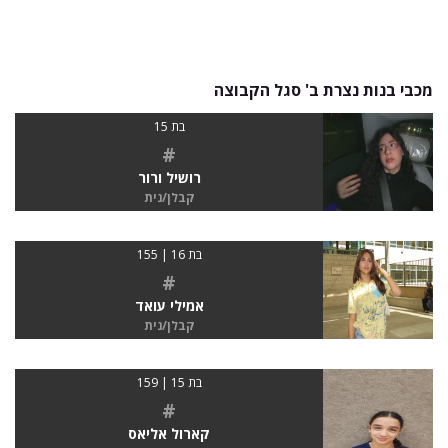
מכבי בנות נצרת ב' סגל הקבוצה
בת 15
#
רושיל ורור
קבלן/נית
בת 16 | 155
#
אמילי עואד
קבלן/נית
בת 15 | 159
#
קארול אליאס