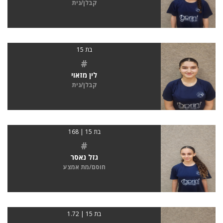
קבלן/נית
בת 15
#
לין מזאוי
קבלן/נית
בת 15 | 168
#
גזל נאסר
חוסם/מת אמצע
בת 15 | 1.72