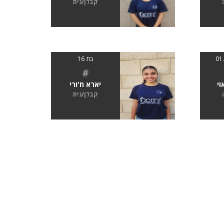
קבלן/נית
בת 16
#
וי
יארא ח'ורי
קבלן/נית