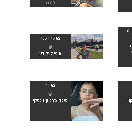
ליברו
בת 15 | 175
#
ד
סופיה זלובין
בת 14
#
ו
מיכל צ'רנוקוזינסקי