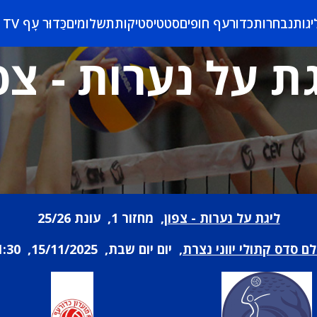
יגות
נבחרות
כדורעף חופים
סטטיסטיקות
תשלומים
כַּדוּר עָף TV
ת על נערות - צפ
ליגת על נערות - צפון
, מחזור 1, עונת 25/26
לם סדס קתולי יווני נצרת
, יום יום שבת, 15/11/2025, 11:30