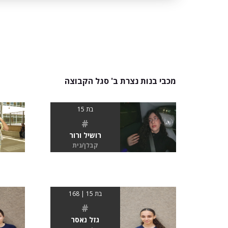
מכבי בנות נצרת ב' סגל הקבוצה
בת 15
#
רושיל ורור
קבלן/נית
בת 15 | 168
#
גזל נאסר