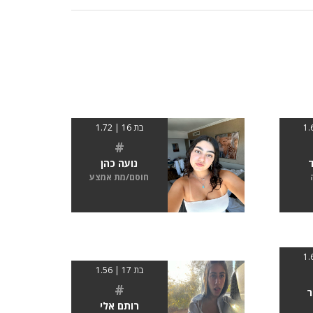
בת 16 | 1.72
#
ד
נועה כהן
חוסם/מת אמצע
בת 17 | 1.56
#
ר
רותם אלי