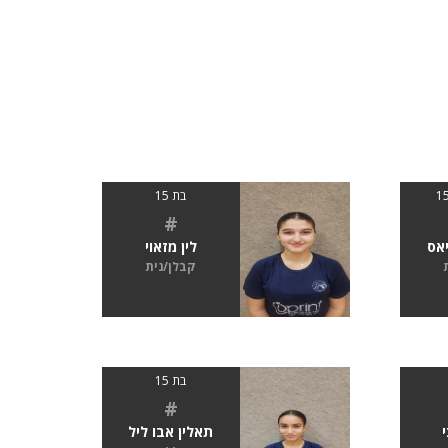
בת 15
#
אס
לין מזאוי
קבלן/נית
בת 15
#
תאלין אבו ליל