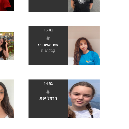
בת 15
#
שיר אשכנזי
קבלן/נית
בת 14
#
הראל יפת