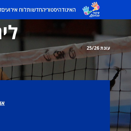
האיגוד
היסטוריה
חדשות
לוח אירועים
ל
ליג
עונת 25/26
או