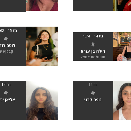
בת 15 | 01.62
בת 14 | 1.74
#
#
לוטם רוד
הילה בן עזרא
קבלן/נית
חוסם/מת אמצע
בת 14
בת 14
#
#
נופר קרני
אליאן ינק