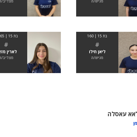
מגיש/ה
מצליב/ה
בת 15 | 160
בת 15 | 01.65
#
#
ליאן חילו
לארין מזא
מגיש/ה
מצליב/ה
אא עאסלה
ן