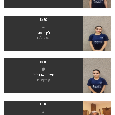
בת 15
#
לין זועבי
מצליב/ה
בת 15
#
תאלין אבו ליל
קבלן/נית
בת 16
#