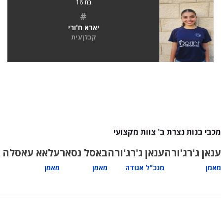
בת 16
#
יארא ח'ורי
קבלן/נית
מכבי בנות נצרת ב' צוות מקצועי
ענאן ג'רג'ורה
ענאן ג'רג'ורה
באסל נסאר
עלאא עאסלה
מאמן
מנכ"ל אגודה
מאמן
מאמן