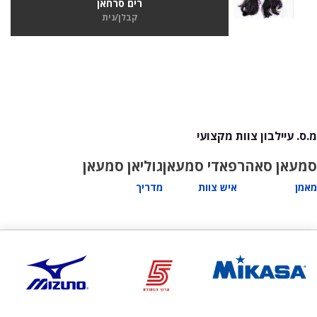
רים סרחאן
קבלן/נית
מ.ס. עיילבון צוות מקצועי
סמעאן סאהר
פאדי סמעאן
גוליאן סמעאן
מאמן
איש צוות
מדריך