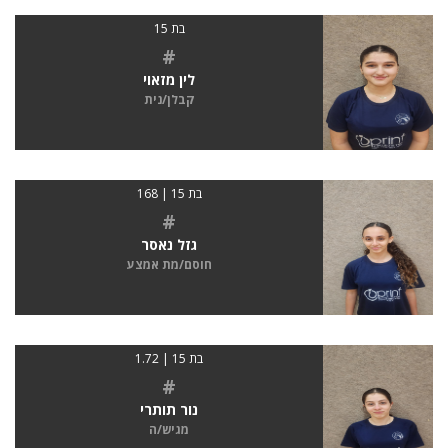
בת 15
#
לין מזאוי
קבלן/נית
בת 15 | 168
#
גזל נאסר
חוסם/מת אמצע
בת 15 | 1.72
#
נור תותרי
מגיש/ה