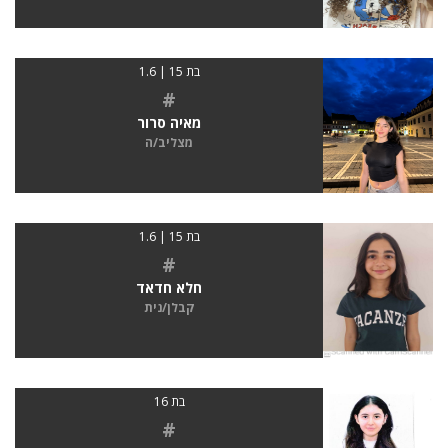
בת 15 | 1.6
#
מאיה סרור
מצליב/ה
בת 15 | 1.6
#
חלא חדאד
קבלן/נית
בת 16
#