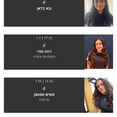
#
גנא בלאן
בת 17 | 1.7
#
רוזה חורי
חוסם/מת אמצע
בת 15 | 1.55
#
סופיא סמעאן
מגיש/ה