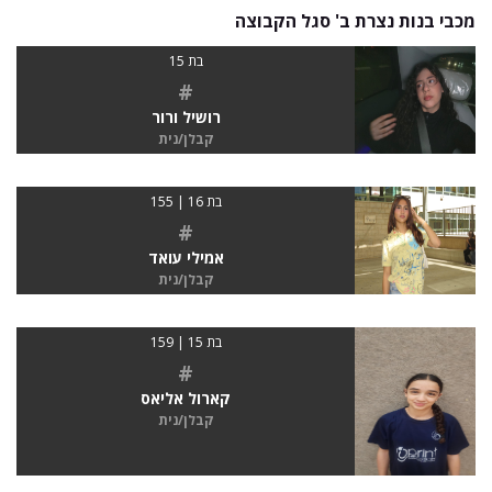
מכבי בנות נצרת ב' סגל הקבוצה
בת 15
#
רושיל ורור
קבלן/נית
בת 16 | 155
#
אמילי עואד
קבלן/נית
בת 15 | 159
#
קארול אליאס
קבלן/נית