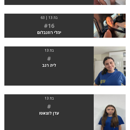
בת 13 | 63
#16
יהלי רוזנבלום
בת 13
#
ליה רגב
בת 13
#
עדן לוצאטו