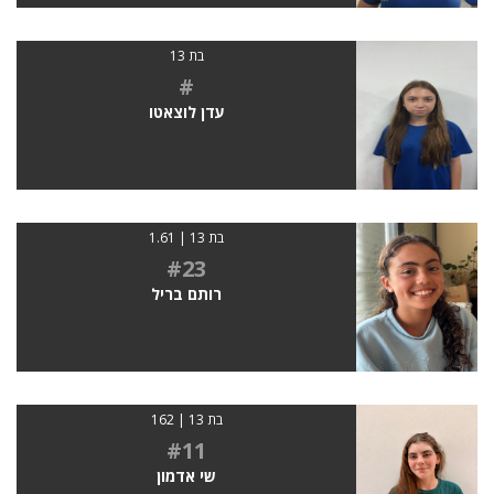
בת 13
#
עדן לוצאטו
בת 13 | 1.61
#23
רותם בריל
בת 13 | 162
#11
שי אדמון