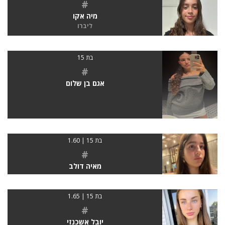
#
מיה אקו
ליברו
בת 15
#
אגם בן שלום
בת 15 | 1.60
#
מאיה דולב
בת 15 | 1.65
#
יובל אשכנזי