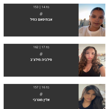
בת 14 | 153
#
אבתיסאם כחיל
בת 17 | 162
#
סילביה מילצ'ב
בת 16 | 157
#
אלין מוגרבי