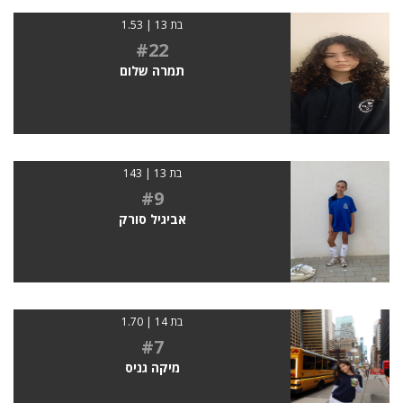
בת 13 | 1.53
#22
תמרה שלום
בת 13 | 143
#9
אביגיל סורק
בת 14 | 1.70
#7
מיקה גניס