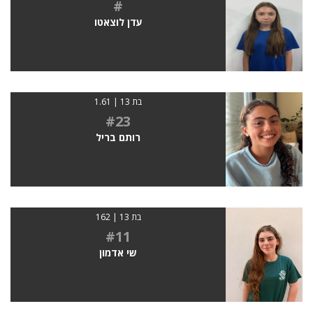
#
עדן לוצאטו
בת 13 | 1.61
#23
רותם בריל
בת 13 | 162
#11
שי אדמון