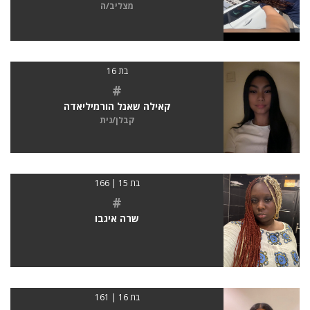
מצליב/ה
בת 16
#
קאילה שאנל הורמיליאדה
קבלן/נית
בת 15 | 166
#
שרה איגבו
בת 16 | 161