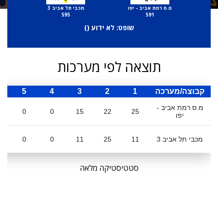
מ.ס רמת אביב - יפו
מכבי תל אביב 3
595
591
שופט: לא ידוע (
)
תוצאה לפי מערכות
קבוצה/מערכה
1
2
3
4
5
ס
מ.ס רמת אביב -
0
0
15
22
25
יפו
מכבי תל אביב 3
11
25
11
0
0
סטטיסטיקה מלאה