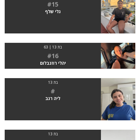
#15
גלי שלף
בת 13 | 63
#16
יהלי רוזנבלום
בת 13
#
ליה רגב
בת 13