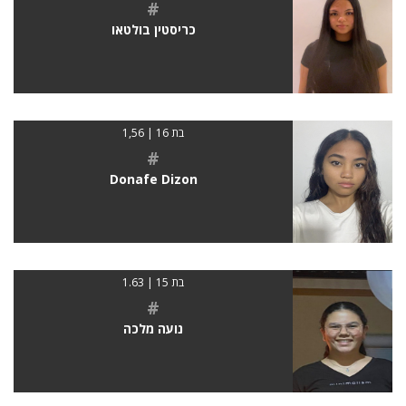
#
כריסטין בולטאו
בת 16 | 1,56
#
Donafe Dizon
בת 15 | 1.63
#
נועה מלכה