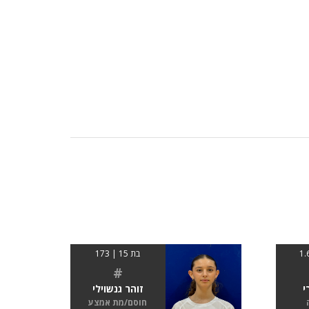
בת 15 | 173
#
י
זוהר גנשוילי
חוסם/מת אמצע