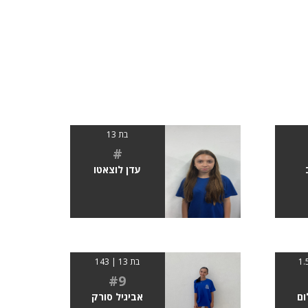
בת 13
#
עדן לוצאטו
בת 13 | 143
#9
ם
אביגיל סורק