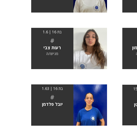
בת 16 | 1.6
#
ון
רעות צבי
מגיש/ה
בת 16 | 1.63
#
יובל פלדמן
ן