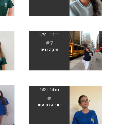
בת 14 | 1.70
#7
מיקה גניס
בת 14 | 162
#
דורי הדס עטר