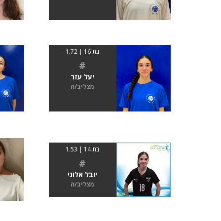
בת 16 | 1.72
#
יעל עזר
מצליב/ה
בת 14 | 1.53
#
יובל אלוני
מצליב/ה