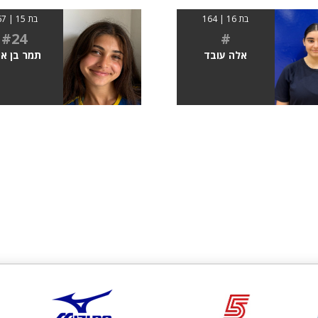
בת 16 | 164
בת 15 | 167
#24
#
אלה עובד
תמר בן א