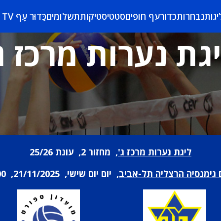
יגות
נבחרות
כדורעף חופים
סטטיסטיקות
תשלומים
כַּדוּר עָף TV
גת נערות מרכז ג
ליגת נערות מרכז ג'
, מחזור 2, עונת 25/26
 גימנסיה הרצליה תל-אביב
, יום יום שישי, 21/11/2025, 13:00