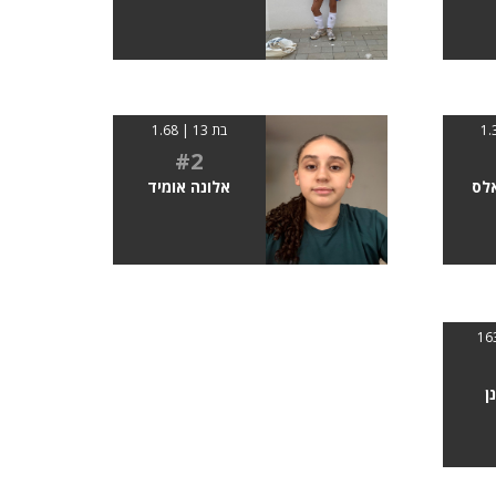
בת 13 | 1.68
#2
לס
אלונה אומיד
ן