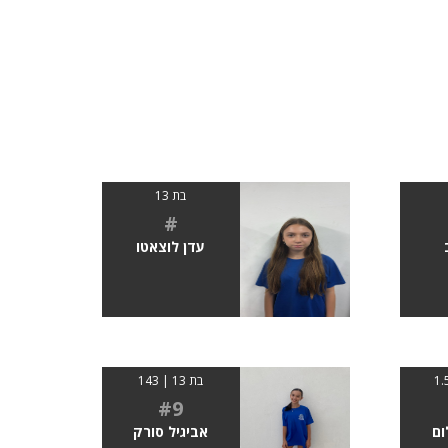
בת 13
#
עדן לוצאטו
בת 13 | 143
#9
ם
אביגיל סורק