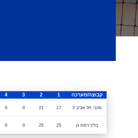
קבוצה/מערכה
1
2
3
4
מכבי תל אביב 3
17
21
0
0
בליך רמת גן
25
25
0
0