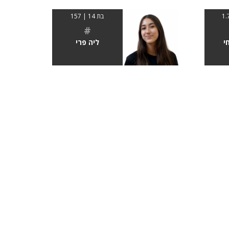
בת 14 | 157
#
י
ליה פרי