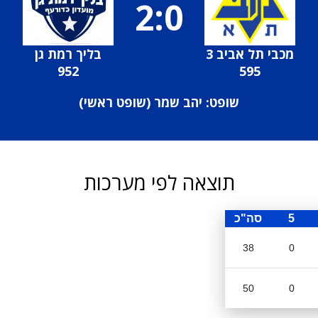
2:0
מכבי תל אביב 3
בליך רמת גן
952
595
שופט: יהב שמר (
שופט ראשי
)
תוצאה לפי מערכות
5
סה"כ
38
0
50
0