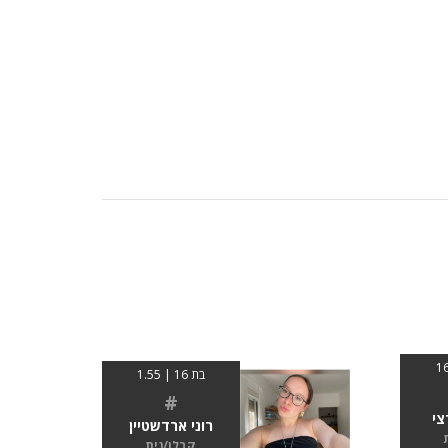
בת 16 | 1.55
#
צי
רוני ארדשטיין
קבלן/נית