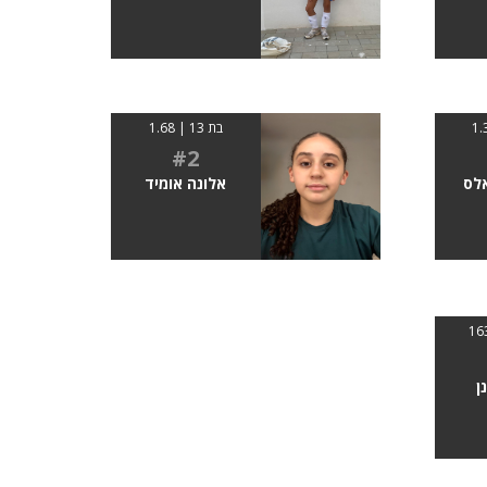
בת 13 | 1.68
#2
לס
אלונה אומיד
ן