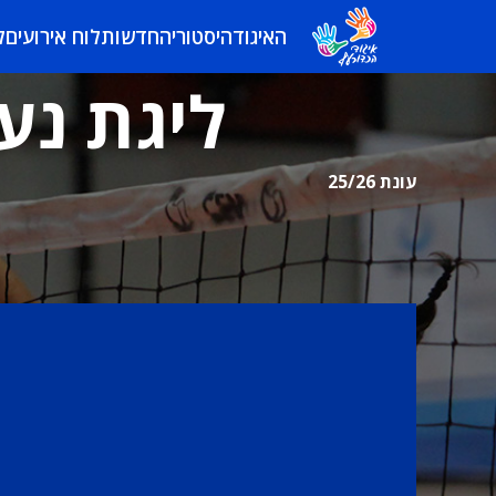
האיגוד
היסטוריה
חדשות
לוח אירועים
ל
ליגת נער
עונת 25/26