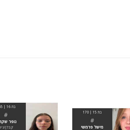
בת 16 | 165
בת 15 | 170
#
#
נופר שקר
מישל פרמשי
קבלן/נית