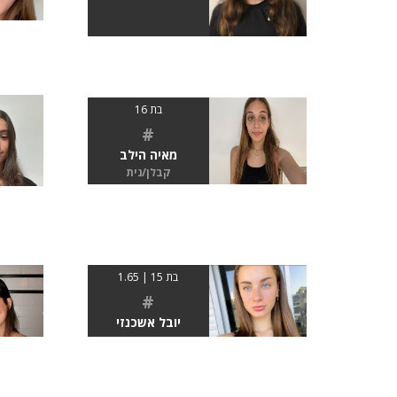
בת 16
#
מאיה הילב
קבלן/נית
בת 15 | 1.65
#
יובל אשכנזי