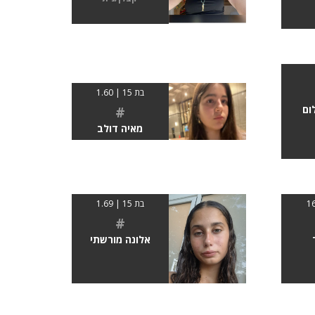
בת 15 | 1.60
ום
#
מאיה דולב
בת 15 | 1.69
#
אלונה מורשתי