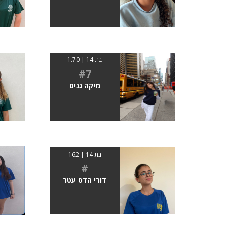
בת 14 | 1.70
#7
מיקה גניס
בת 14 | 162
#
דורי הדס עטר