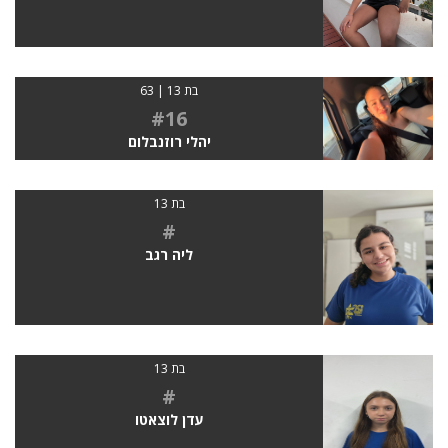
בת 13 | 63
#16
יהלי רוזנבלום
בת 13
#
ליה רגב
בת 13
#
עדן לוצאטו