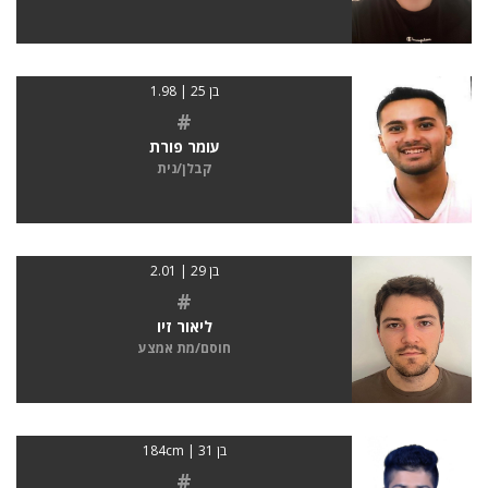
בן 25 | 1.98
#
עומר פורת
קבלן/נית
בן 29 | 2.01
#
ליאור זיו
חוסם/מת אמצע
בן 31 | 184cm
#