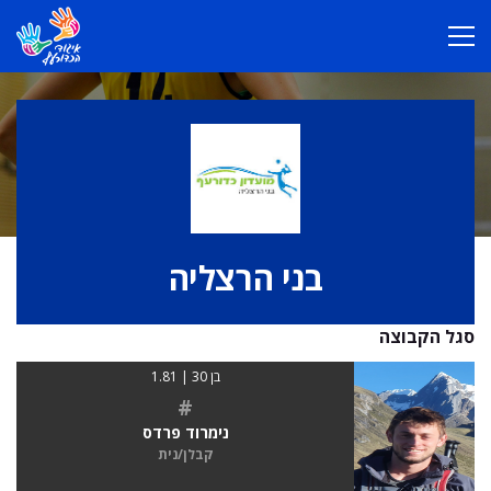
בני הרצליה
סגל הקבוצה
בן 30 | 1.81
#
נימרוד פרדס
קבלן/נית