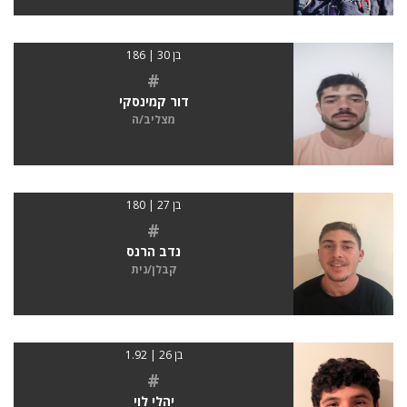
בן 30 | 186
#
דור קמינסקי
מצליב/ה
בן 27 | 180
#
נדב הרנס
קבלן/נית
בן 26 | 1.92
#
יהלי לוי