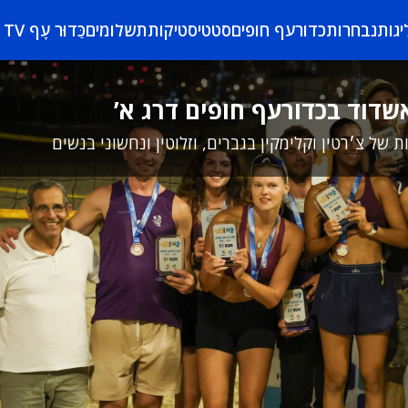
יגות
נבחרות
כדורעף חופים
סטטיסטיקות
תשלומים
כַּדוּר עָף TV
אשדוד בכדורעף חופים דרג א’
ל צ׳רטין וקלימקין בגברים, וזלוטין ונחשוני בנשים