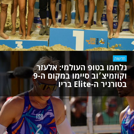
חדשות
נלחמו בטופ העולמי: אלעזר
וקוזמיצ׳וב סיימו במקום ה-9
בטורניר ה-Elite בריו