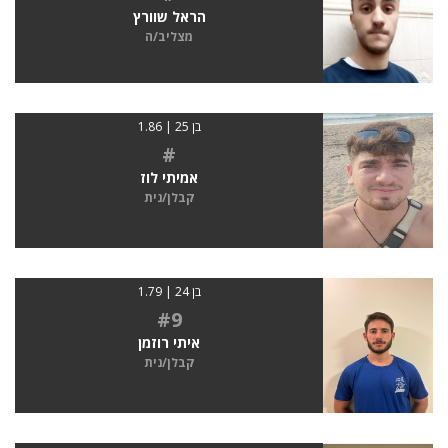
הראל שוורץ
מצליב/ה
בן 25 | 1.86
#
אמיתי לוז
קבלן/נית
בן 24 | 1.79
#9
איתי רוזמן
קבלן/נית