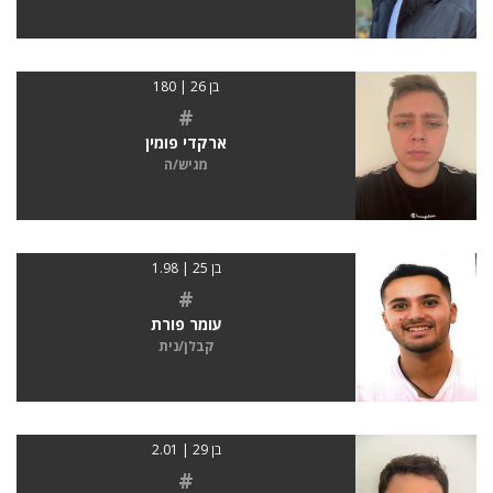
בן 26 | 180
#
ארקדי פומין
מגיש/ה
בן 25 | 1.98
#
עומר פורת
קבלן/נית
בן 29 | 2.01
#