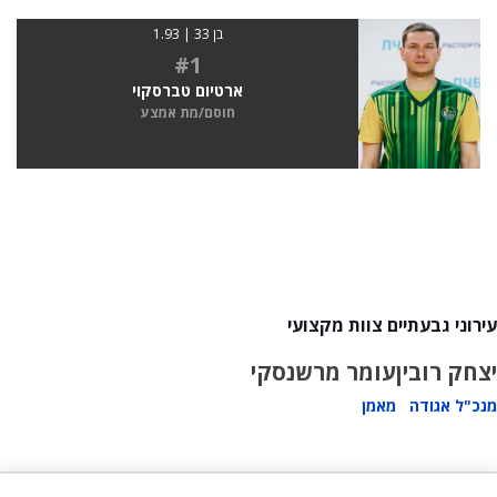
בן 33 | 1.93
#1
ארטיום טברסקוי
חוסם/מת אמצע
עירוני גבעתיים צוות מקצועי
יצחק רובין
עומר מרשנסקי
מנכ"ל אגודה
מאמן