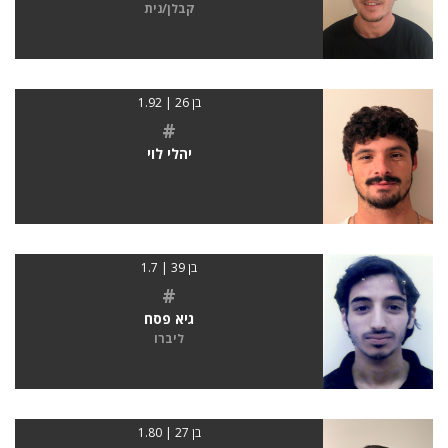
קבלן/נית
בן 26 | 1.92
#
יהלי לוי
בן 39 | 1.7
#
גיא פסח
ליברו
בן 27 | 1.80