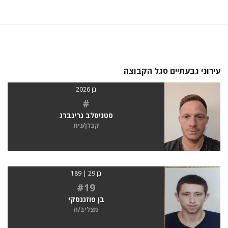
עירוני גבעתיים סגל הקבוצה
בן 2026
#
סטניסלב גרינברג
קבלן/נית
בן 29 | 189
#19
בן פוזננסקי
מצליב/ה