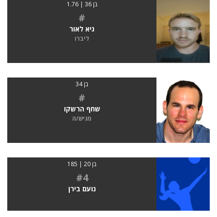
בן 36 | 1.76
#
גיא לאור
ליברו
בן 34
#
שחף הרשקו
מגיש/ה
בן 20 | 185
#4
נועם בירן