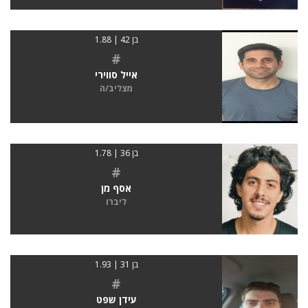
בן 42 | 1.88
#
אייל סווירי
מצליב/ה
בן 36 | 1.78
#
אסף מן
ליברו
בן 31 | 1.93
#
עידן שפט