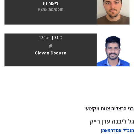
ליאור זיו
חוסם/מת אמצע
בן 31 | 184cm
#
Glavan Dsouza
בני הרצליה צוות מקצועי
גל ליבנה
ערן רייק
מנכ"ל אגודה
מאמן