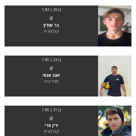
בן 25 | 1.83
#
בר שולץ
קבלן/נית
בן 23 | 1.85
#
יואב אגסי
מצליב/ה
בן 31 | 1.85
#
ירין פרי
קבלן/נית