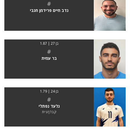
#
נדב חיים פרידמן חגבי
בן 27 | 1.87
#
בר עמית
בן 24 | 1.79
#
גלעד נפתלי
קבלן/נית