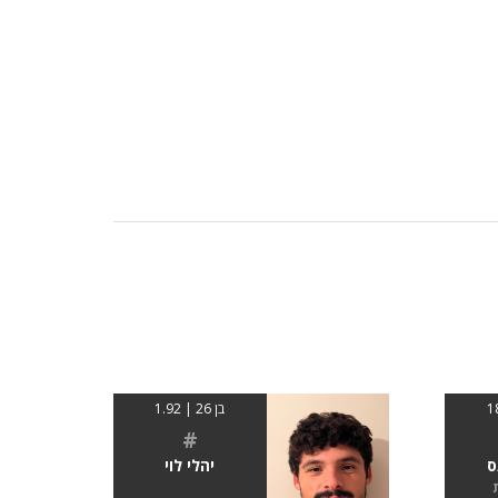
בן 26 | 1.92
#
ס
יהלי לוי