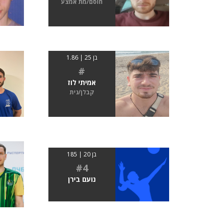
חוסם/מת אמצע
בן 25 | 1.86
#
אמיתי לוז
קבלן/נית
בן 20 | 185
#4
נועם בירן