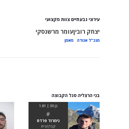
עירוני גבעתיים צוות מקצועי
יצחק רובין
עומר מרשנסקי
מנכ"ל אגודה
מאמן
בני הרצליה סגל הקבוצה
בן 30 | 1.81
#
נימרוד פרדס
קבלן/נית