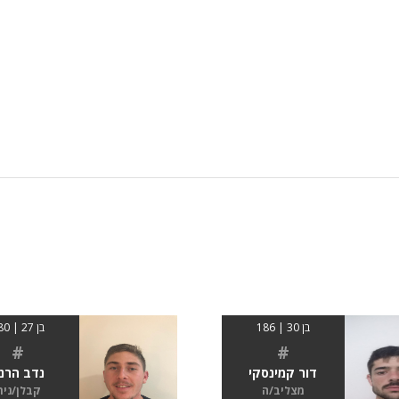
בן 30 | 186
בן 27 | 180
#
#
דור קמינסקי
נדב הרנ
מצליב/ה
קבלן/נית