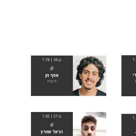
בן 36 | 1.78
#
י
אסף מן
ליברו
בן 27 | 1.92
#
הראל שוורץ