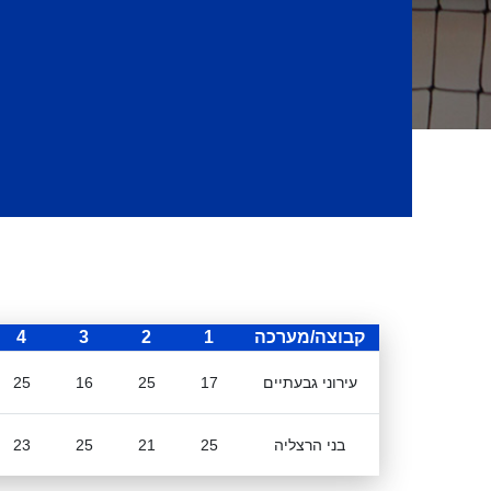
קבוצה/מערכה
1
2
3
4
עירוני גבעתיים
17
25
16
25
בני הרצליה
25
21
25
23