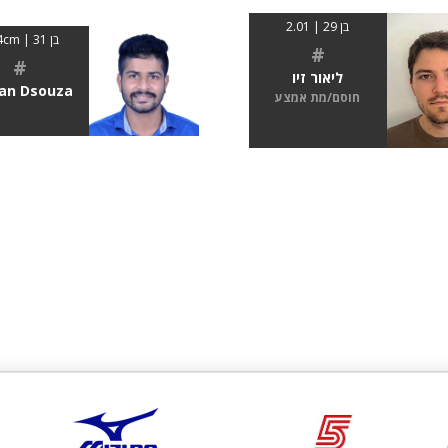
בן 29 | 2.01
בן 31 | 184cm
#
#
ליאור זיו
an Dsouza
חוסם/מת אמצע