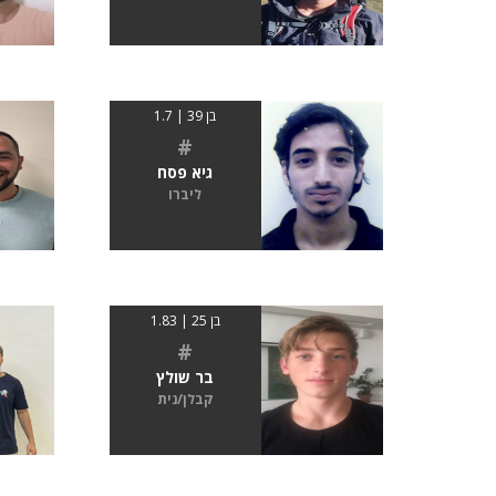
בן 39 | 1.7
#
גיא פסח
ליברו
בן 25 | 1.83
#
בר שולץ
קבלן/נית