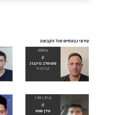
עירוני גבעתיים סגל הקבוצה
בן 2026
#
סטניסלב גרינברג
קבלן/נית
בן 31 | 1.93
#
עידן שפט