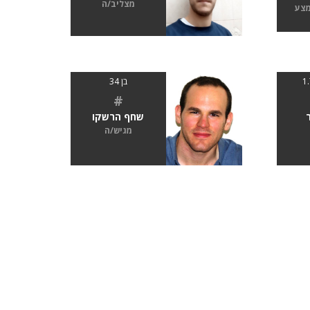
מצליב/ה
מצע
בן 34
#
שחף הרשקו
מגיש/ה