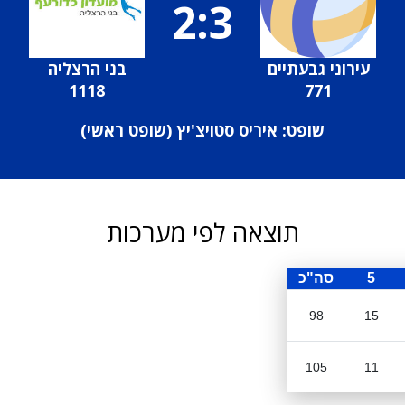
2:3
עירוני גבעתיים
בני הרצליה
1118
771
שופט: איריס סטויצ'יץ (
שופט ראשי
)
תוצאה לפי מערכות
5
סה"כ
98
15
105
11