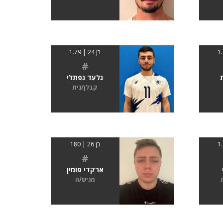
בן 24 | 1.79
#
גלעד נפתלי
קבלן/נית
בן 26 | 180
#
ארקדי פומין
מגיש/ה