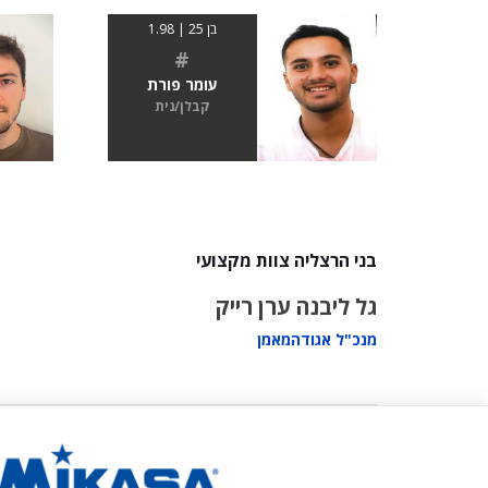
בן 25 | 1.98
#
עומר פורת
קבלן/נית
בני הרצליה צוות מקצועי
גל ליבנה
ערן רייק
מנכ"ל אגודה
מאמן