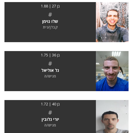
בן 27 | 1.88
#
שלו נוימן
קבלן/נית
בן 36 | 1.75
#
גל אוליאל
מגיש/ה
בן 40 | 1.72
#
יורי נלובין
מגיש/ה