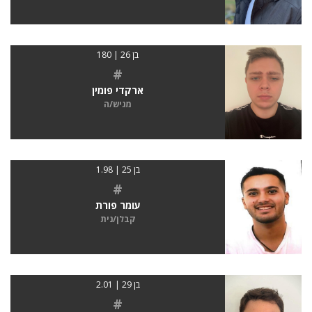
בן 26 | 180
#
ארקדי פומין
מגיש/ה
בן 25 | 1.98
#
עומר פורת
קבלן/נית
בן 29 | 2.01
#