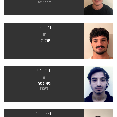
קבלן/נית
בן 26 | 1.92
#
יהלי לוי
בן 39 | 1.7
#
גיא פסח
ליברו
בן 27 | 1.80