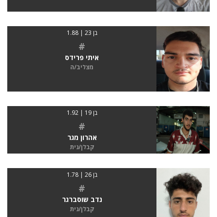
בן 23 | 1.88
#
איתי פרידס
מצליב/ה
בן 19 | 1.92
#
אהרון מגר
קבלן/נית
בן 26 | 1.78
#
נדב שוסברגר
קבלן/נית