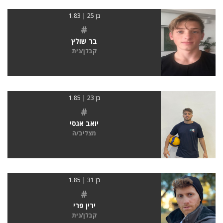
בן 25 | 1.83
#
בר שולץ
קבלן/נית
בן 23 | 1.85
#
יואב אגסי
מצליב/ה
בן 31 | 1.85
#
ירין פרי
קבלן/נית