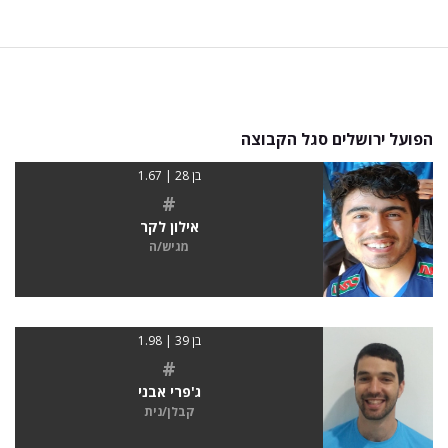
הפועל ירושלים סגל הקבוצה
בן 28 | 1.67
#
אילון לקר
מגיש/ה
בן 39 | 1.98
#
ג'פרי אבני
קבלן/נית