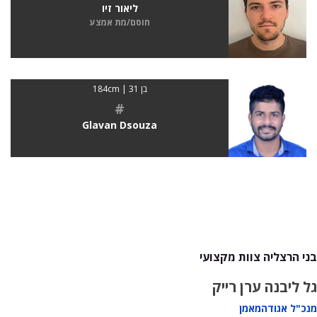
ליאור זיו
חוסם/מת אמצע
בן 31 | 184cm
#
Glavan Dsouza
בני הרצליה צוות מקצועי
גל ליבנה
ערן רייק
מנכ"ל אגודה
מאמן