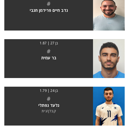
#
נדב חיים פרידמן חגבי
בן 27 | 1.87
#
בר עמית
בן 24 | 1.79
#
גלעד נפתלי
קבלן/נית