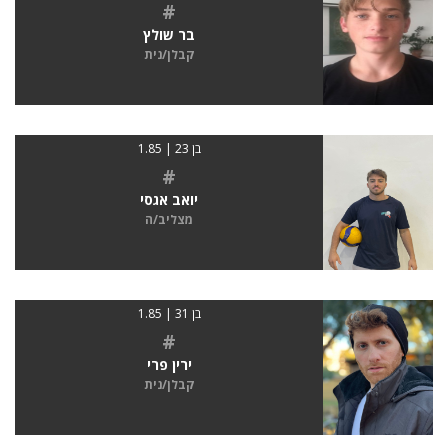
#
בר שולץ
קבלן/נית
בן 23 | 1.85
#
יואב אגסי
מצליב/ה
בן 31 | 1.85
#
ירין פרי
קבלן/נית