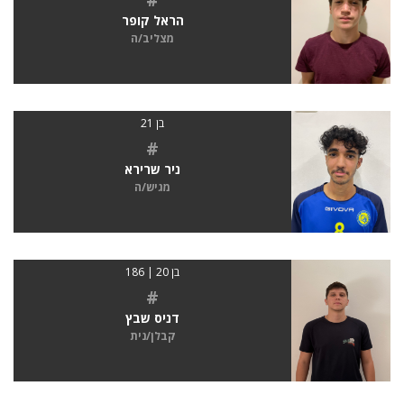
הראל קופר
מצליב/ה
בן 21
#
ניר שרירא
מגיש/ה
בן 20 | 186
#
דניס שבץ
קבלן/נית