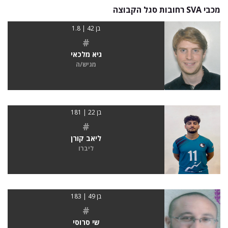
מכבי SVA רחובות סגל הקבוצה
בן 42 | 1.8
#
גיא מלכאי
מגיש/ה
בן 22 | 181
#
ליאב קורן
ליברו
בן 49 | 183
#
שי סרוסי