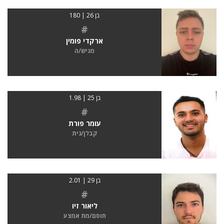
בן 26 | 180
#
ארקדי פומין
מגיש/ה
בן 25 | 1.98
#
עומר פורת
קבלן/נית
בן 29 | 2.01
#
ליאור זיו
חוסם/מת אמצע