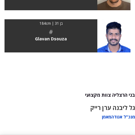
בן 31 | 184cm
#
Glavan Dsouza
בני הרצליה צוות מקצועי
גל ליבנה
ערן רייק
מנכ"ל אגודה
מאמן