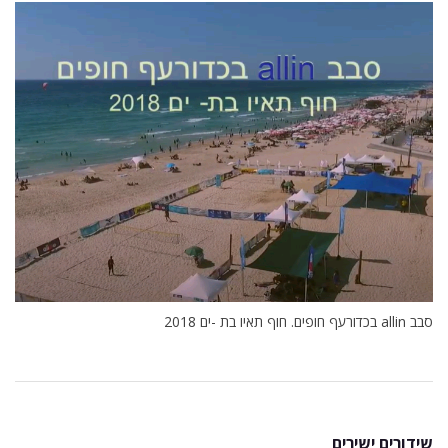
סבב allin בכדורעף חופים. חוף תאיו בת -ים 2018
שידורים ישירים