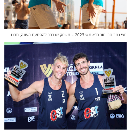
חצי גמר פרו טור ת”א מאי 2023 – משחק שנבחר להפתעת העונה, תהנו.