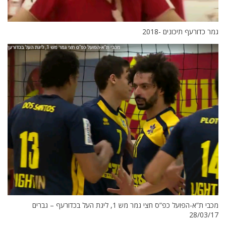
גמר כדורעף תיכונים -2018
מכבי ת”א-הפועל כפ”ס חצי גמר מש 1, ליגת העל בכדורעף – גברים
28/03/17