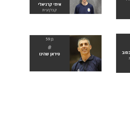
איתי קרניאלי
קבלן/נית
בן 59
#
בסוב
טיראן שהינו