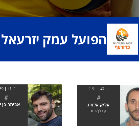
הפועל עמק יזרעאל
בן 41 | 189
בן 47 | 1.91
#
#
אביתר בן י
אליק אלמוג
קבלן/נית