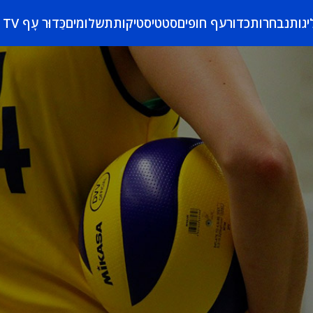
יגות
נבחרות
כדורעף חופים
סטטיסטיקות
תשלומים
כַּדוּר עָף TV