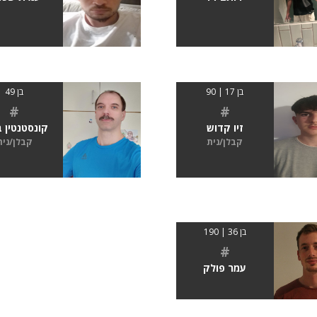
בן 17 | 90
בן 49
#
#
זיו קדוש
קונסטנטין 
קבלן/נית
קבלן/נית
בן 36 | 190
#
עמר פולק