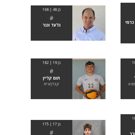
בן 48 | 168
#
כרמי
גלעד וגנר
בן 19 | 182
#
תום קליין
מצע
קבלן/נית
בן 17 | 175
#
רר