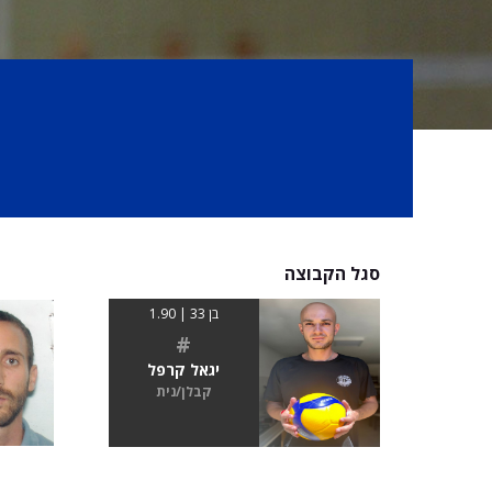
סגל הקבוצה
בן 33 | 1.90
#
יגאל קרפל
קבלן/נית