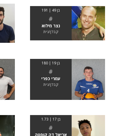
בן 49 | 191
#
נצר מילוא
קבלן/נית
בן 19 | 180
#
עמרי כפרי
קבלן/נית
בן 17 | 1.73
#
אריאל דה קוסטה