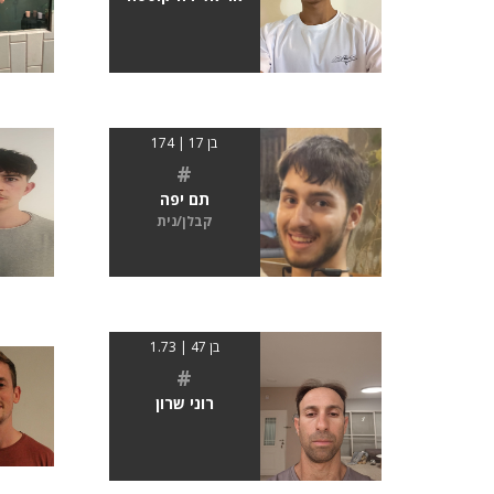
בן 17 | 174
#
תם יפה
קבלן/נית
בן 47 | 1.73
#
רוני שרון