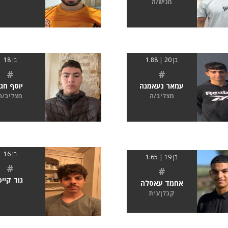
מגיש/ה
בן 20 | 1.88
בן 18
#
#
עמאר נעאמנה
יוסף חגו
מצליב/ה
מצליב/ה
בן 16
בן 19 | 1:65
#
#
גוד קייס
אחמד עאסלה
קבלן/נית