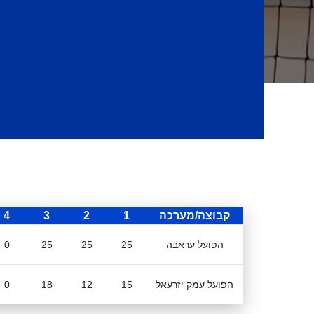
קבוצה/מערכה
1
2
3
4
הפועל עראבה
25
25
25
0
הפועל עמק יזרעאל
15
12
18
0