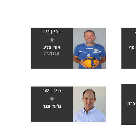
בן 50 | 1.83
#
וסף
אורי סלע
קבלן/נית
בן 48 | 168
#
כרמי
גלעד וגנר