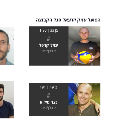
הפועל עמק יזרעאל סגל הקבוצה
בן 33 | 1.90
#
יגאל קרפל
קבלן/נית
בן 49 | 191
#
נצר מילוא
קבלן/נית