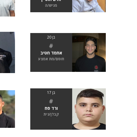
מגיש/ה
בן 20
#
אחמד חטיב
חוסם/מת אמצע
בן 17
#
ורד סח
קבלן/נית