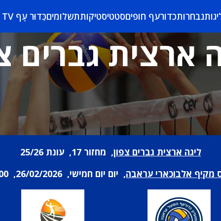
יגות
נבחרות
כדורעף חופים
סטטיסטיקות
תשלומים
כַּדוּר עָף TV
 ארצית גברים צ
ליגה ארצית גברים צפון
, מחזור 17, עונת 25/26
 מקיף אלבוכארי עראבה
, יום יום חמישי, 26/02/2026, 20:00