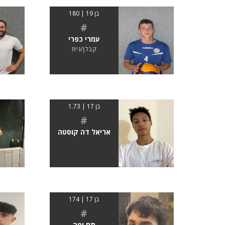
בן 19 | 180
#
עמרי כפרי
קבלן/נית
בן 17 | 1.73
#
אריאל דה קוסטה
בן 17 | 174
#
תם יפה