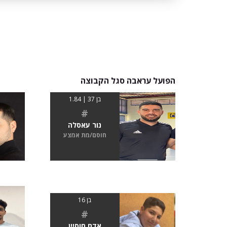
הפועל עראבה סגל הקבוצה
בן 37 | 1.84
#
נור עאסלה
חוסם/מת אמצע
בן 16
#
אדם חוסיין