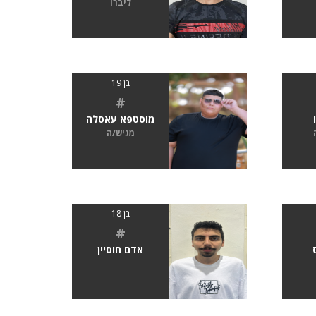
ליברו
בן 19
#
מוסטפא עאסלה
מגיש/ה
בן 18
#
אדם חוסיין