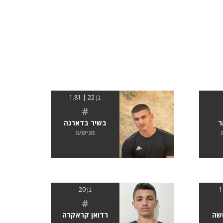
בן 22 | 1.81
#
ר
בשיר בדארנה
מגיש/ה
בן 20
#
שה
רדואן קראקרה