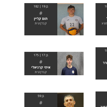
בן 19 | 182
#
תום קליין
מצע
קבלן/נית
בן 17 | 175
#
רר
איתי קרניאלי
קבלן/נית
בן 59
#
בסוב