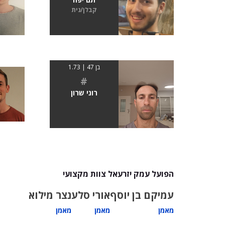
קבלן/נית
בן 47 | 1.73
#
רוני שרון
הפועל עמק יזרעאל צוות מקצועי
עמיקם בן יוסף
אורי סלע
נצר מילוא
מאמן
מאמן
מאמן