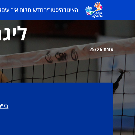
האיגוד
היסטוריה
חדשות
לוח אירועים
ל
ליגה
עונת 25/26
בי"ס