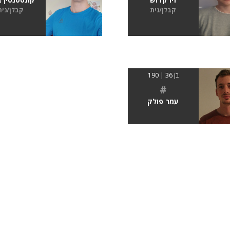
קבלן/נית
קבלן/נית
בן 36 | 190
#
עמר פולק