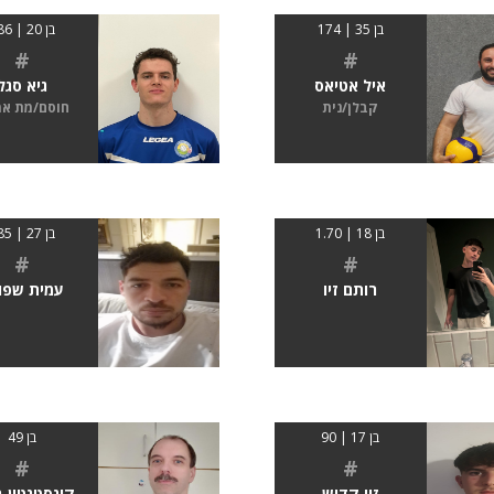
בן 35 | 174
בן 20 | 186
#
#
איל אטיאס
גיא סגל
קבלן/נית
חוסם/מת א
בן 18 | 1.70
בן 27 | 185
#
#
רותם זיו
עמית שפו
בן 17 | 90
בן 49
#
#
זיו קדוש
קונסטנטין 