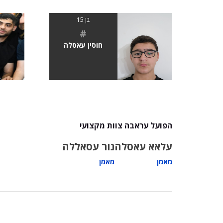
בן 15
#
חוסין עאסלה
הפועל עראבה צוות מקצועי
עלאא עאסלה
נור עסאללה
מאמן
מאמן