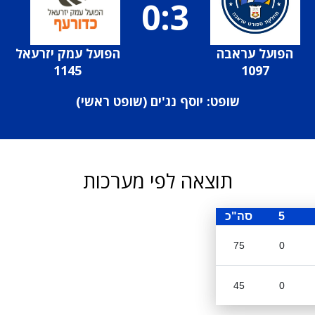
0:3
הפועל עראבה
הפועל עמק יזרעאל
1145
1097
שופט: יוסף נג'ים (
שופט ראשי
)
תוצאה לפי מערכות
5
סה"כ
75
0
45
0