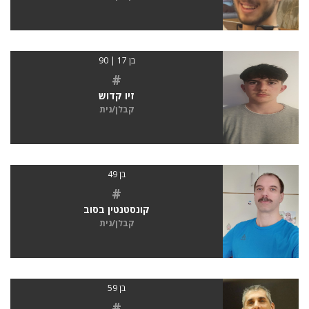
בן 17 | 90
#
זיו קדוש
קבלן/נית
בן 49
#
קונסטנטין בסוב
קבלן/נית
בן 59
#