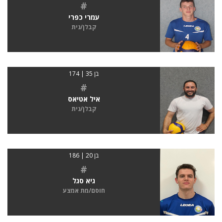
#
עמרי כפרי
קבלן/נית
בן 35 | 174
#
איל אטיאס
קבלן/נית
בן 20 | 186
#
גיא סגל
חוסם/מת אמצע