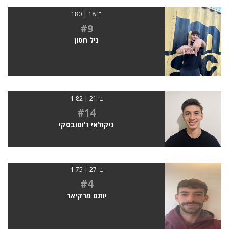
בן 18 | 180
#9
ניל חסון
בן 21 | 1.82
#14
ניקולאי ז'וטובסקי
בן 27 | 1.75
#4
יותם מרקיאר