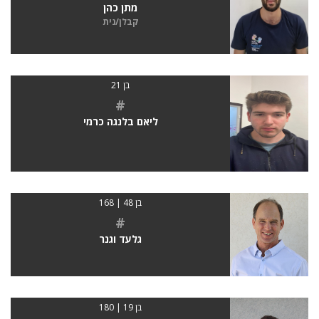
מתן כהן
קבלן/נית
בן 21
#
ליאם בלנגה כרמי
בן 48 | 168
#
גלעד וגנר
בן 19 | 180