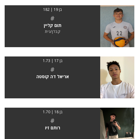
בן 19 | 182
#
תום קליין
קבלן/נית
בן 17 | 1.73
#
אריאל דה קוסטה
בן 18 | 1.70
#
רותם זיו