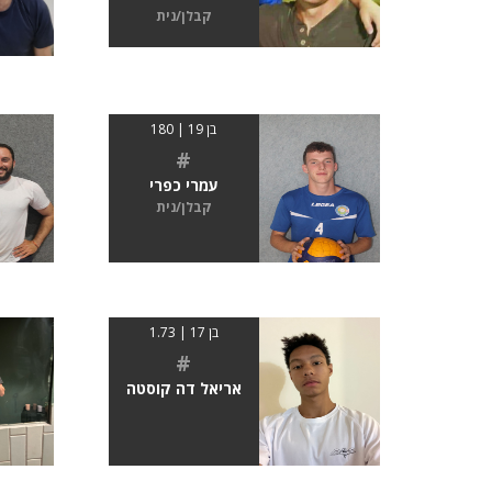
קבלן/נית
בן 19 | 180
#
עמרי כפרי
קבלן/נית
בן 17 | 1.73
#
אריאל דה קוסטה