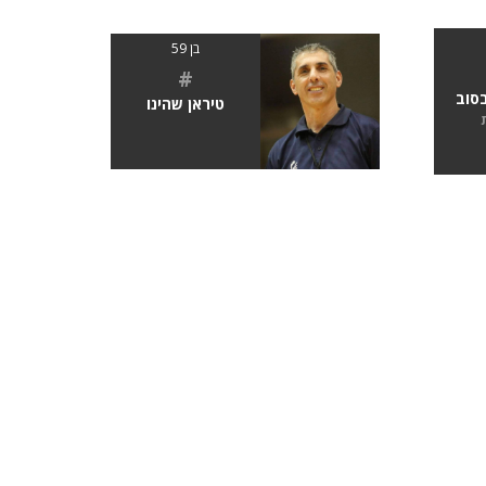
בן 59
#
בסוב
טיראן שהינו