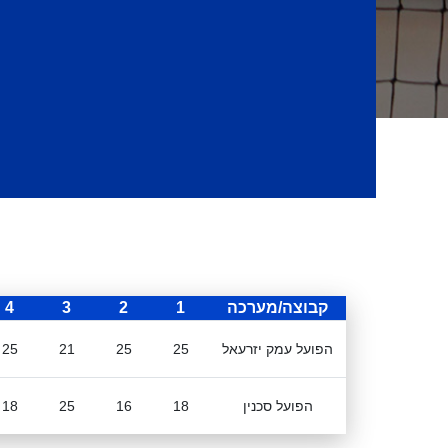
קבוצה/מערכה
1
2
3
4
הפועל עמק יזרעאל
25
25
21
25
הפועל סכנין
18
16
25
18