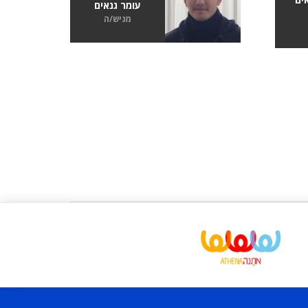
עומר גנאים
מגיש/ה