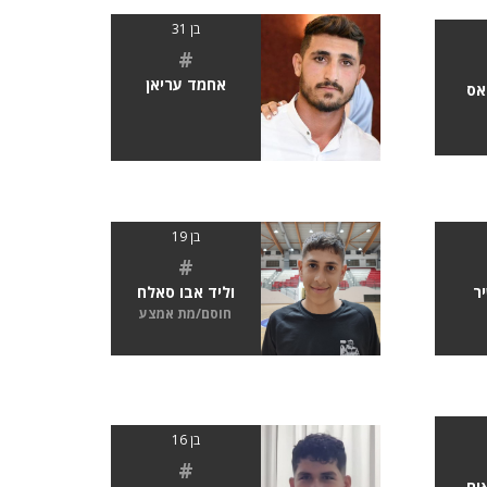
בן 31
#
אחמד עריאן
אס
בן 19
#
ר
וליד אבו סאלח
חוסם/מת אמצע
בן 16
#
ים