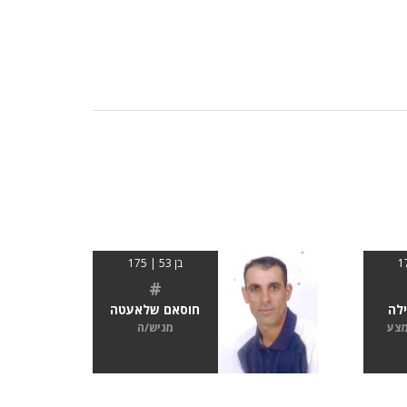
בן 53 | 175
#
לה
חוסאם שלאעטה
מצע
מגיש/ה