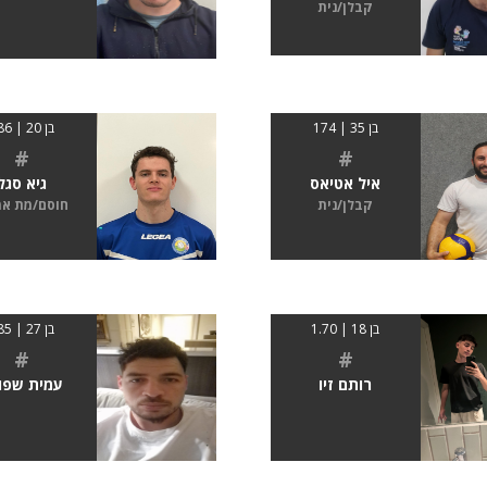
קבלן/נית
בן 35 | 174
בן 20 | 186
#
#
איל אטיאס
גיא סגל
קבלן/נית
חוסם/מת א
בן 18 | 1.70
בן 27 | 185
#
#
רותם זיו
עמית שפו