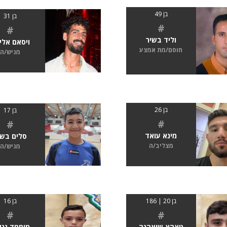
בן 49
בן 31
#
#
וליד בשיר
ויסאם אלי
חוסם/מת אמצע
מגיש/ה
בן 26
בן 17
#
#
מינא עואד
סלים בשי
מצליב/ה
מגיש/ה
בן 20 | 186
בן 16
#
#
טאהא שואהנה
מוחמד גנא