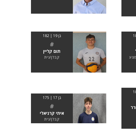
בן 19 | 182
#
תום קליין
מצע
קבלן/נית
בן 17 | 175
#
רר
איתי קרניאלי
קבלן/נית