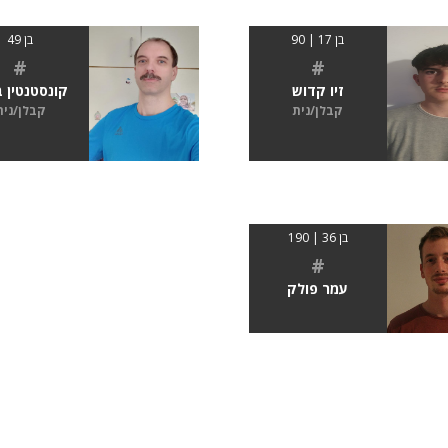
בן 17 | 90
בן 49
#
#
זיו קדוש
קונסטנטין 
קבלן/נית
קבלן/נית
בן 36 | 190
#
עמר פולק