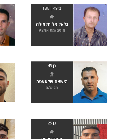
בן 49 | 186
#
גלאל אל חלאילה
חוסם/מת אמצע
בן 45
#
הישאם שלאעטה
מגיש/ה
בן 25
#
עומר עריאן