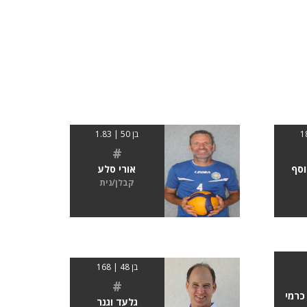
בן 50 | 1.83
#
וסף
אורי סלע
קבלן/נית
בן 48 | 168
#
כרמי
גלעד וגנר