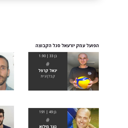
הפועל עמק יזרעאל סגל הקבוצה
בן 33 | 1.90
#
יגאל קרפל
קבלן/נית
בן 49 | 191
#
נצר מילוא