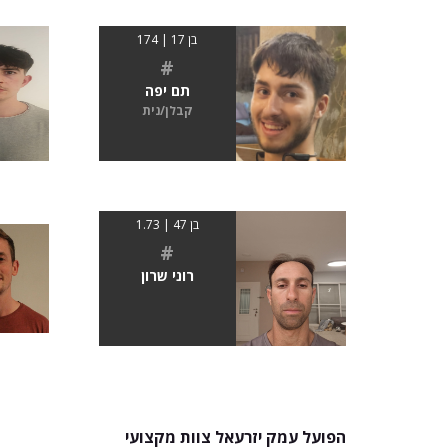
בן 17 | 174
#
תם יפה
קבלן/נית
בן 47 | 1.73
#
רוני שרון
הפועל עמק יזרעאל צוות מקצועי