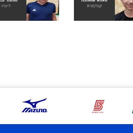
קבלן/נית
ליברו