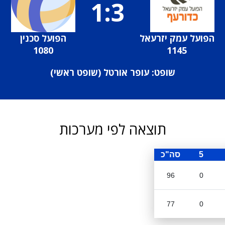
1:3
הפועל עמק יזרעאל
הפועל סכנין
1080
1145
שופט: עופר אורטל (
שופט ראשי
)
תוצאה לפי מערכות
5
סה"כ
96
0
77
0