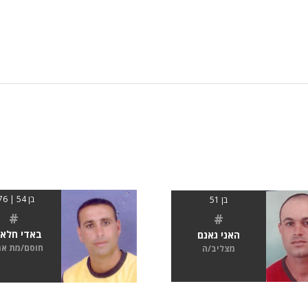
בן 54 | 176
בן 51
#
#
באדי חלאי
האני גאנם
חוסם/מת א
מצליב/ה