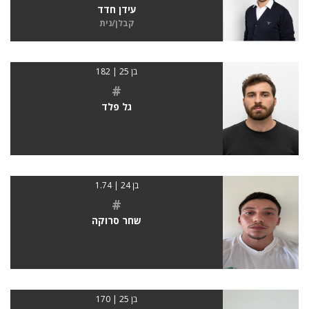
עידן חדד
קבלן/נית
בן 25 | 182
#
גל פלד
בן 24 | 1.74
#
שחר סרוקה
בן 25 | 170