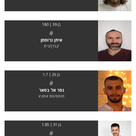
בן 39 | 180
#
איתן גרוסמן
קבלן/נית
בן 25 | 1.7
#
נסר אל בסאר
חוסם/מת אמצע
בן 31 | 1.85
#