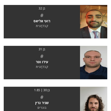
בן 32
#
רועי אליאס
קבלן/נית
בן 31
#
עידו וטר
קבלן/נית
בן 30 | 1.85
#
שניר גרין
בוגרים