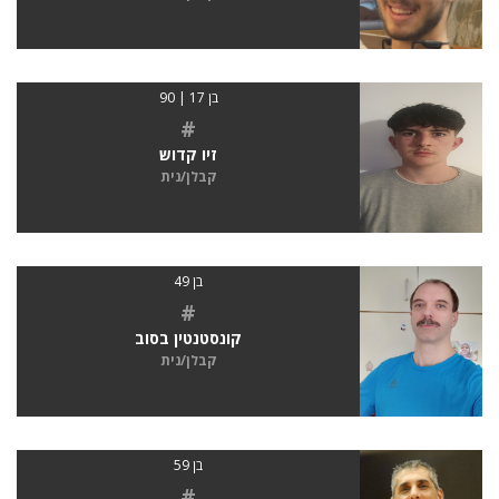
בן 17 | 90
#
זיו קדוש
קבלן/נית
בן 49
#
קונסטנטין בסוב
קבלן/נית
בן 59
#