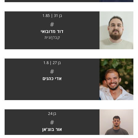
בן 31 | 1.85
#
דוד מדובואי
קבלן/נית
בן 27 | 1.8
#
אדי כהנים
בן 24
#
אור בוצ'אן