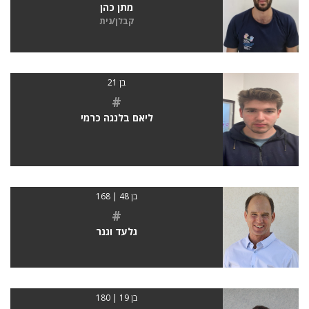
מתן כהן
קבלן/נית
בן 21
#
ליאם בלנגה כרמי
בן 48 | 168
#
גלעד וגנר
בן 19 | 180