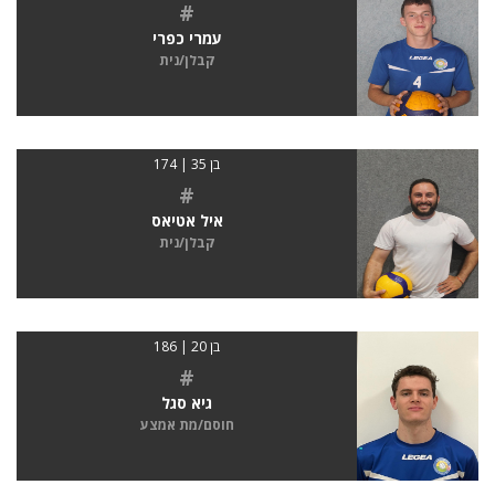
#
עמרי כפרי
קבלן/נית
בן 35 | 174
#
איל אטיאס
קבלן/נית
בן 20 | 186
#
גיא סגל
חוסם/מת אמצע