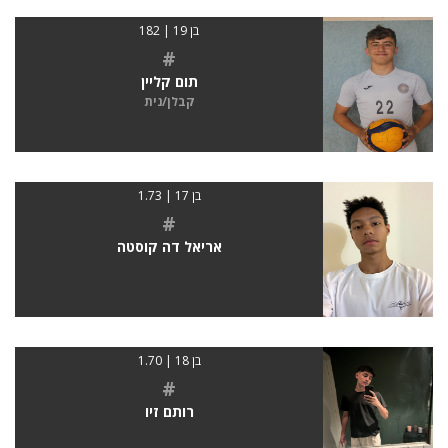
בן 19 | 182
#
תום קליין
קבלן/נית
בן 17 | 1.73
#
אריאל דה קוסטה
בן 18 | 1.70
#
רותם זיו