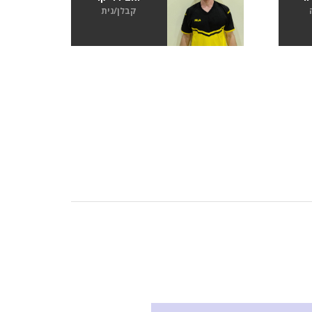
קבלן/נית