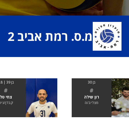
מ.ס. רמת אביב 2
בן 30
בן 39 | 1.8
#
#
רון שילה
צחי טל
מצליב/ה
קבלן/נית