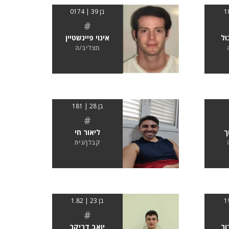
בן 39 | 0174
#
ול
אינוי פיינשטיין
מצליב/ה
בן 28 | 181
#
ך
ליאור חי
קבלן/נית
בן 23 | 1.82
#
ור
יואב דריקר