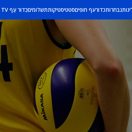
יגות
נבחרות
כדורעף חופים
סטטיסטיקות
תשלומים
כַּדוּר עָף TV