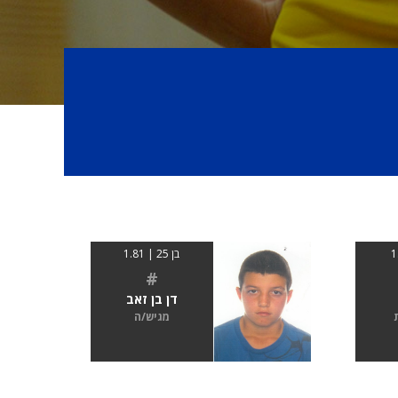
בן 25 | 1.81
#
דן בן זאב
מגיש/ה