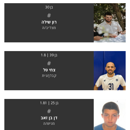
בן 30
#
רון שילה
מצליב/ה
בן 39 | 1.8
#
צחי טל
קבלן/נית
בן 25 | 1.81
#
דן בן זאב
מגיש/ה