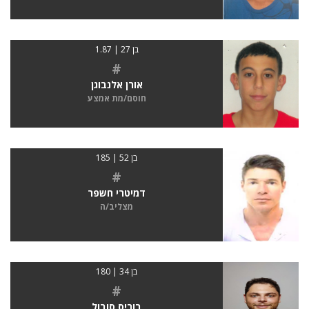
בן 27 | 1.87
#
אורן אלנבוגן
חוסם/מת אמצע
בן 52 | 185
#
דמיטרי חשפר
מצליב/ה
בן 34 | 180
#
בוריס סובול