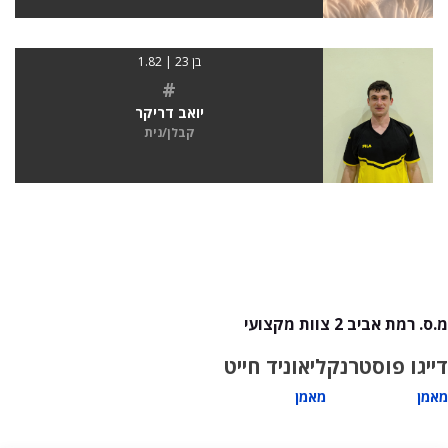
בן 23 | 1.82
#
יואב דריקר
קבלן/נית
מ.ס. רמת אביב 2 צוות מקצועי
דייגו פוסטרנק
ליאוניד חייט
מאמן
מאמן