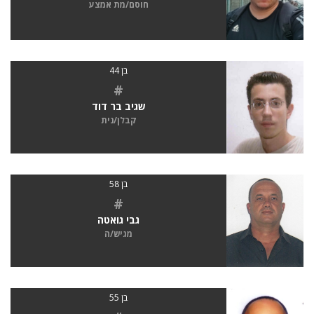
חוסם/מת אמצע
בן 44
#
שגיב בר דוד
קבלן/נית
בן 58
#
גבי גואטה
מגיש/ה
בן 55