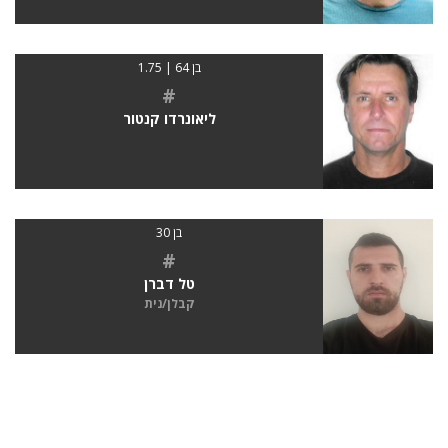
בן 64 | 1.75
#
ליאונרדו קנטור
בן 30
#
טל דברן
קבלן/נית