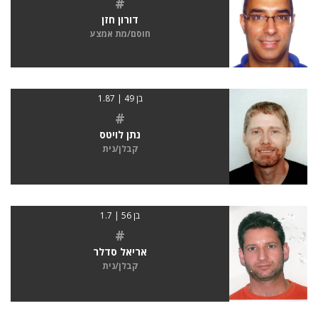
#
דורון חזן
חוסם/מת אמצע
בן 49 | 1.87
#
נתן לויטס
קבלן/נית
בן 56 | 1.7
#
אריאל סדלר
קבלן/נית