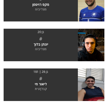
מקס רויטמן
מצליב/ה
בן 20
#
יונתן בלוך
מצליב/ה
בן 28 | 181
#
ליאור חי
קבלן/נית