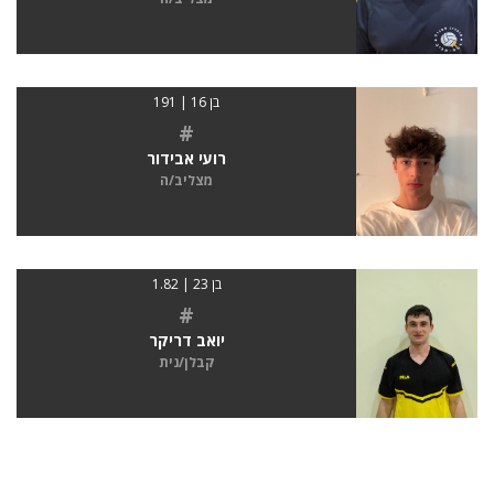
בן 16 | 191
#
רועי אבידור
מצליב/ה
בן 23 | 1.82
#
יואב דריקר
קבלן/נית