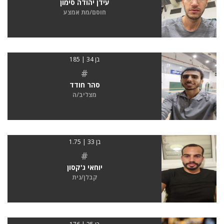
עידן יהודה סימון
חוסם/מת אמצע
בן 34 | 185
#
סהר חודד
מצליב/ה
בן 33 | 1.75
#
יוחאי ג'קסון
קבלן/נית