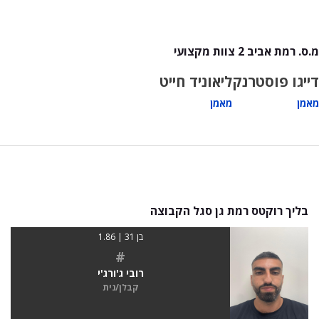
מ.ס. רמת אביב 2 צוות מקצועי
דייגו פוסטרנק
ליאוניד חייט
מאמן
מאמן
בליך רוקטס רמת גן סגל הקבוצה
בן 31 | 1.86
#
רובי ג'ורג'י
קבלן/נית