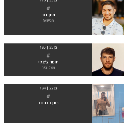
בן 35 | 176
#
מתן דור
מגיש/ה
בן 35 | 185
#
תומר צ'צקי
מצליב/ה
בן 22 | 184
#
רונן בבחנוב