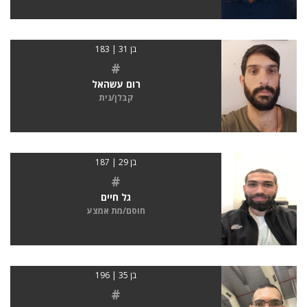
בן 31 | 183
#
רום עשהאל
קבלן/נית
בן 29 | 187
#
גל חיים
חוסם/מת אמצע
בן 35 | 196
#