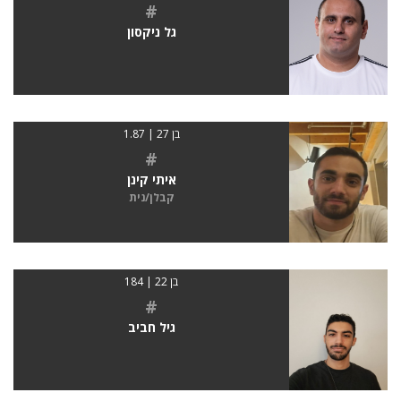
#
גל ניקסון
בן 27 | 1.87
#
איתי קינן
קבלן/נית
בן 22 | 184
#
גיל חביב