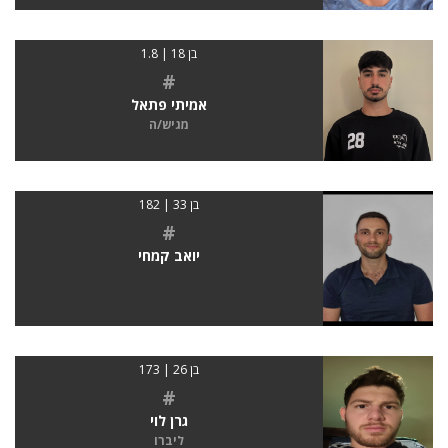
בן 18 | 1.8
#
אמיתי פתאל
מגיש/ה
בן 33 | 182
#
יואב קמחי
בן 26 | 173
#
גרן לוי
ליברו