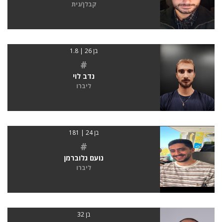
קבלן/נית
בן 26 | 1.8
#
נדב לוי
ליברו
בן 24 | 181
#
נועם גלוברמן
ליברו
בן 32