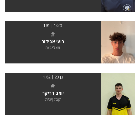
בן 16 | 191
#
רועי אבידור
מצליב/ה
בן 23 | 1.82
#
יואב דריקר
קבלן/נית