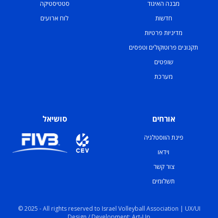
מבנה האיגוד
סטטיסטיקה
חדשות
לוח ארועים
מדיניות פרטיות
תקנונים פרוטוקולים וטפסים
שופטים
מערכת
אורחים
סושיאל
פינת הווסטלגיה
וידאו
צור קשר
תשלומים
© 2025 - All rights reserved to Israel Volleyball Association | UX/UI
Design / Development: Art-Up