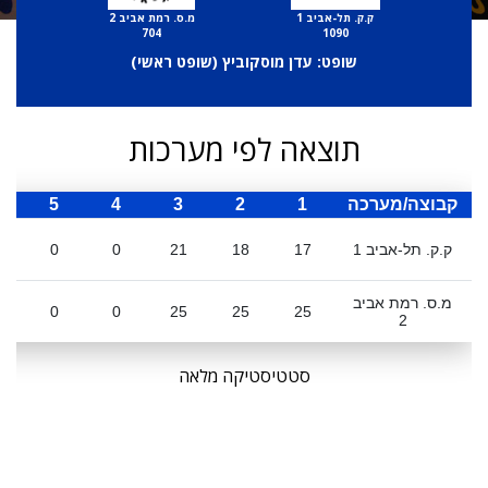
ק.ק. תל-אביב 1
מ.ס. רמת אביב 2
704
1090
שופט: עדן מוסקוביץ (
שופט ראשי
)
תוצאה לפי מערכות
קבוצה/מערכה
1
2
3
4
5
ס
ק.ק. תל-אביב 1
17
18
21
0
0
מ.ס. רמת אביב
0
0
25
25
25
2
סטטיסטיקה מלאה