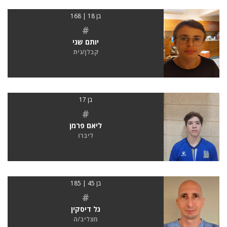
בן 18 | 168
#
יותם שני
קבלן/נית
בן 17
#
ליאם פרמן
ליברו
בן 45 | 185
#
גל דיסקין
מצליב/ה