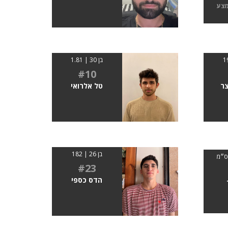
מצע
בן 30 | 1.81
#10
ר
טל אלרואי
בן 26 | 182
#23
הדס כספי