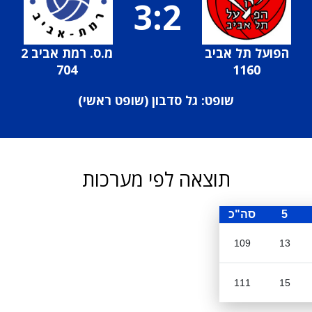
3:2
הפועל תל אביב
מ.ס. רמת אביב 2
704
1160
שופט: גל סדבון (
שופט ראשי
)
תוצאה לפי מערכות
5
סה"כ
109
13
111
15