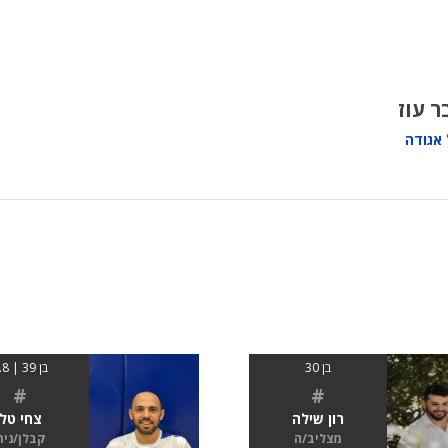
ר עוז
אגודה
בן 30
בן 39 | 1.8
#
#
רון שילה
צחי טל
מצליב/ה
קבלן/נית