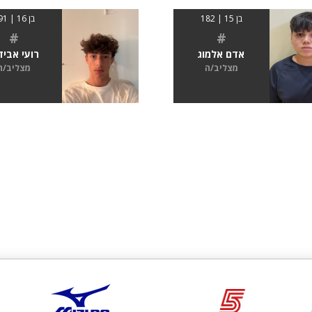
בן 15 | 182
בן 16 | 191
#
#
אדם אלמוג
רועי אביד
מצליב/ה
מצליב/ה