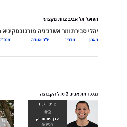
הפועל תל אביב צוות מקצועי
יהלי סביר
תומר אשל
ג'ניה מורגובסקי
גיא ב
מאמן
מדריך
יו"ר אגודה
מנכ"ל 
מ.ס. רמת אביב 2 סגל הקבוצה
בן 31 | 1.87
#3
עדן פוסטרנק
מגיש/ה