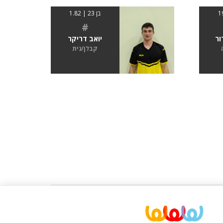
בן 23 | 1.82
#
ור
יואב דריקר
קבלן/נית