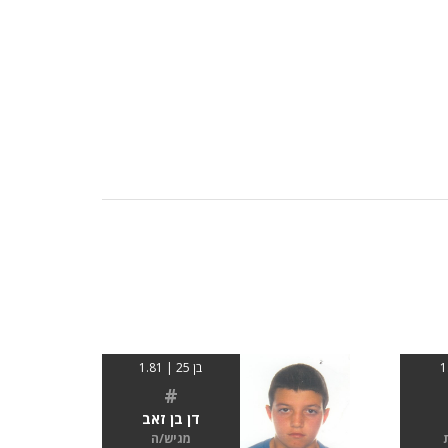
בן 25 | 1.81
#
דן בן זאב
מגיש/ה