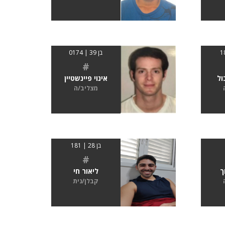
בן 39 | 0174
#
ול
אינוי פיינשטיין
מצליב/ה
בן 28 | 181
#
ך
ליאור חי
קבלן/נית