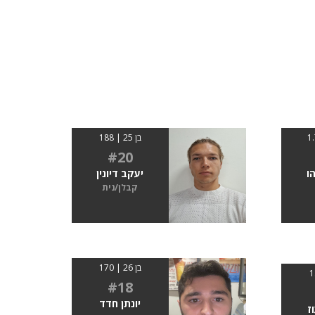
בן 25 | 188
#20
ו
יעקב דיונין
קבלן/נית
בן 26 | 170
#18
יונתן חדד
ז