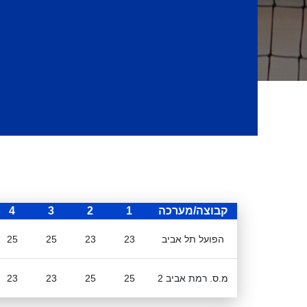
קבוצה/מערכה
1
2
3
4
הפועל תל אביב
23
23
25
25
מ.ס. רמת אביב 2
25
25
23
23