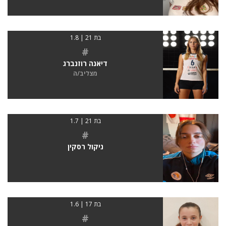
בת 21 | 1.8
#
דיאנה רוזנברג
מצליב/ה
בת 21 | 1.7
#
ניקול רסקין
בת 17 | 1.6
#