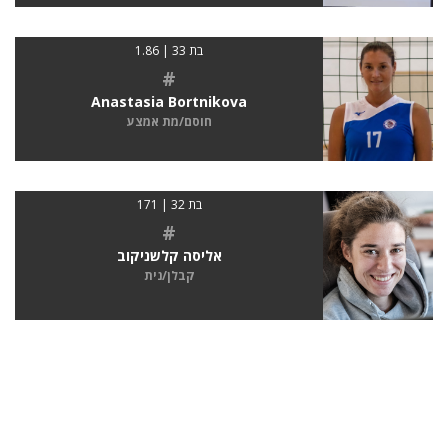
בת 33 | 1.86
#
Anastasia Bortnikova
חוסם/מת אמצע
בת 32 | 171
#
אליסה קלשניקוב
קבלן/נית