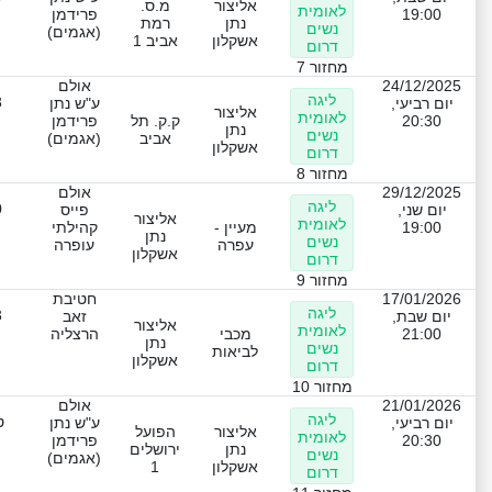
אליצור
מ.ס.
לאומית
19:00
פרידמן
נתן
רמת
נשים
(אגמים)
אשקלון
אביב 1
דרום
מחזור 7
24/12/2025
אולם
ליגה
3
יום רביעי,
ע"ש נתן
אליצור
לאומית
20:30
ק.ק. תל
פרידמן
נתן
נשים
אביב
(אגמים)
אשקלון
דרום
מחזור 8
29/12/2025
אולם
ליגה
0
יום שני,
פייס
אליצור
לאומית
19:00
מעיין -
קהילתי
נתן
נשים
עפרה
עופרה
אשקלון
דרום
מחזור 9
17/01/2026
חטיבת
ליגה
3
יום שבת,
זאב
אליצור
לאומית
21:00
מכבי
הרצליה
נתן
נשים
לביאות
אשקלון
דרום
מחזור 10
21/01/2026
אולם
ליגה
ט
יום רביעי,
ע"ש נתן
אליצור
הפועל
לאומית
20:30
פרידמן
נתן
ירושלים
נשים
(אגמים)
אשקלון
1
דרום