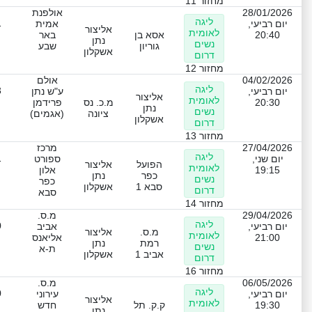
מחזור 11
28/01/2026
אולפנת
ליגה
1
יום רביעי,
אמית
אליצור
לאומית
20:40
אסא בן
באר
נתן
נשים
גוריון
שבע
אשקלון
דרום
מחזור 12
04/02/2026
אולם
ליגה
3
יום רביעי,
ע"ש נתן
אליצור
לאומית
20:30
מ.כ. נס
פרידמן
נתן
נשים
ציונה
(אגמים)
אשקלון
דרום
מחזור 13
27/04/2026
מרכז
ליגה
1
יום שני,
ספורט
הפועל
אליצור
לאומית
19:15
אלון
כפר
נתן
נשים
כפר
סבא 1
אשקלון
דרום
סבא
מחזור 14
29/04/2026
מ.ס.
ליגה
0
יום רביעי,
אביב
מ.ס.
אליצור
לאומית
21:00
אליאנס
רמת
נתן
נשים
ת-א
אביב 1
אשקלון
דרום
מחזור 16
06/05/2026
מ.ס.
ליגה
0
יום רביעי,
עירוני
אליצור
לאומית
19:30
ק.ק. תל
חדש
נתן