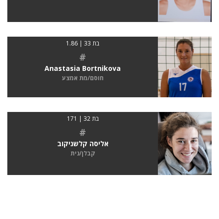
בת 33 | 1.86
#
Anastasia Bortnikova
חוסם/מת אמצע
בת 32 | 171
#
אליסה קלשניקוב
קבלן/נית