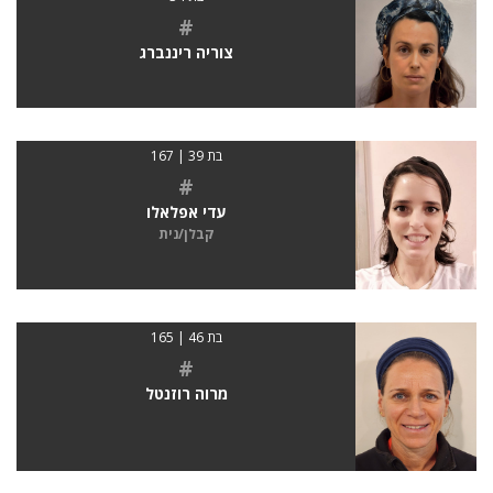
#
צוריה ריננברג
בת 39 | 167
#
עדי אפלאלו
קבלן/נית
בת 46 | 165
#
מרוה רוזנטל