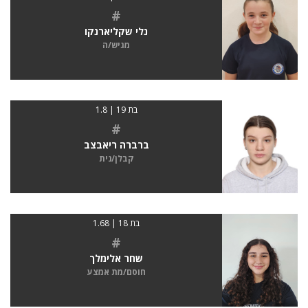
#
נלי שקליארנקו
מגיש/ה
בת 19 | 1.8
#
ברברה ריאבצב
קבלן/נית
בת 18 | 1.68
#
שחר אלימלך
חוסם/מת אמצע