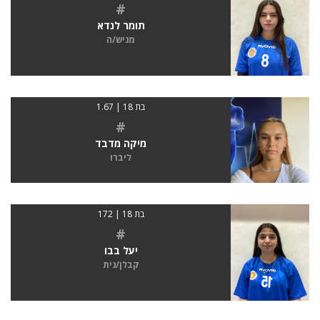
#
תומר לנדא
מגיש/ה
בת 18 | 1.67
#
מיקה מדבד
ליברו
בת 18 | 172
#
יעל בבו
קבלן/נית