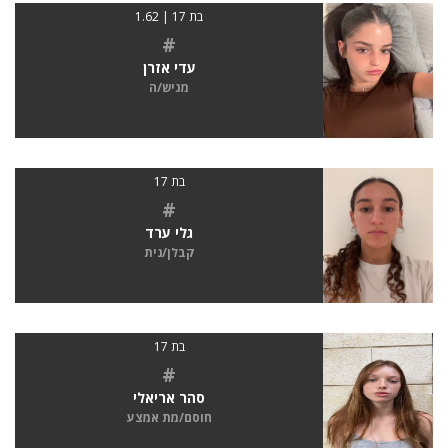
בת 17 | 1.62
#
עדי אזרן
מגיש/ה
בת 17
#
גלי ערד
קבלן/נית
בת 17
#
סהר אריאלי
חוסם/מת אמצע