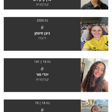
קבלן/נית
בת 2026
#
ניצן חיטמן
ליברו
בת 18 | 161
#
יהלי מור
קבלן/נית
בת 18 | 76
#