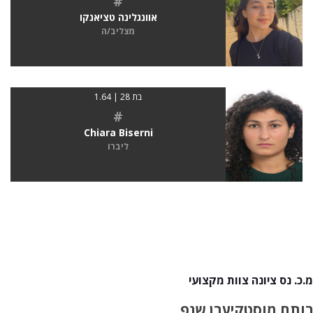
#
אוונגלינה טציאנקו
מצליב/ה
בת 28 | 1.64
#
Chiara Biserni
ליברו
מ.כ. נס ציונה צוות מקצועי
רותם מוסטקי
ערן שנפ