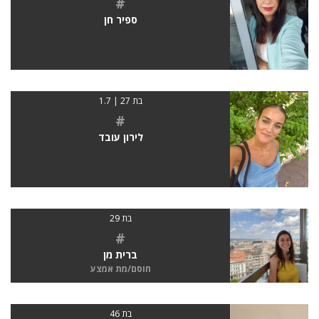
#
ספיר חן
בת 27 | 1.7
#
לירון עובד
בת 29
#
ברית מן
חוסם/מת אמצע
בת 46