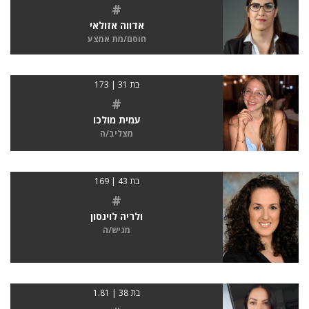
#
אדווה אזולאי
חוסם/מת אמצע
בת 31 | 173
#
עמית מולכו
מצליב/ה
בת 43 | 169
#
ולריה לוינסון
מגיש/ה
בת 38 | 1.81