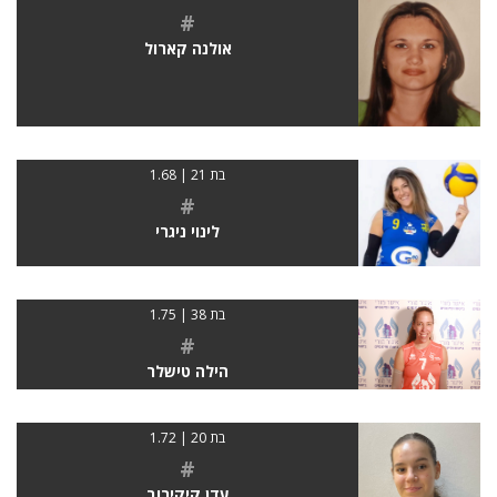
#
אולנה קארול
בת 21 | 1.68
#
לינוי ניגרי
בת 38 | 1.75
#
הילה טישלר
בת 20 | 1.72
#
עדן קיקירוב