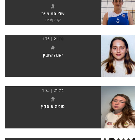
#
שלי סמופייב
קבלן/נית
בת 21 | 1.75
#
יאנה שובין
בת 21 | 1.85
#
סוניה אוסקץ