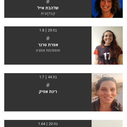
#
שלהבת אייל
קבלן/נית
בת 29 | 1.8
#
אפרת טרנר
חוסם/מת אמצע
בת 44 | 1.7
#
רינת אפיק
בת 20 | 1.64