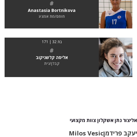
#
Anastasia Bortnikova
חוסם/מת אמצע
בת 32 | 171
#
אליסה קלשניקוב
קבלן/נית
אליצור נתן אשקלון צוות מקצועי
יעקב פרידמן
Milos Vesic