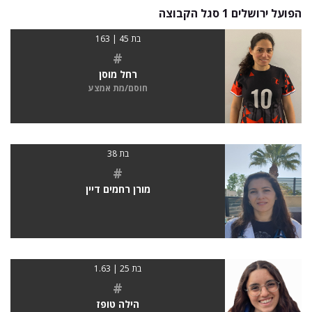
הפועל ירושלים 1 סגל הקבוצה
בת 45 | 163
#
רחל מוסן
חוסם/מת אמצע
בת 38
#
מורן רחמים דיין
בת 25 | 1.63
#
הילה טופז