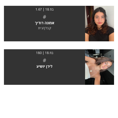
בת 18 | 1.67
#
אמונה רודיך
קבלן/נית
בת 18 | 180
#
לירן יושיע