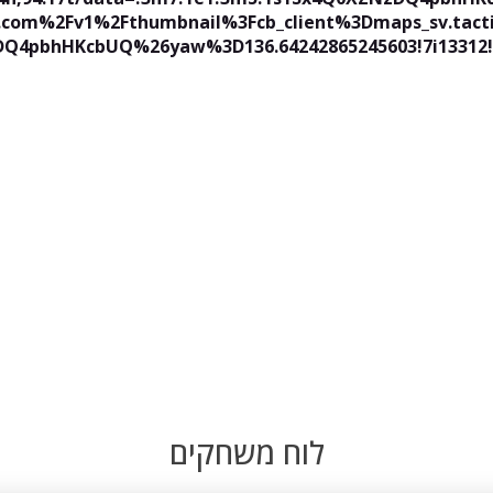
s.com%2Fv1%2Fthumbnail%3Fcb_client%3Dmaps_sv.ta
Q4pbhHKcbUQ%26yaw%3D136.64242865245603!7i13312!8
לוח משחקים