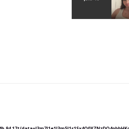
.64h,94.17t/data=!3m7!1e1!3m5!1s1Sx4Q0XZNzDQ4pbhHKc