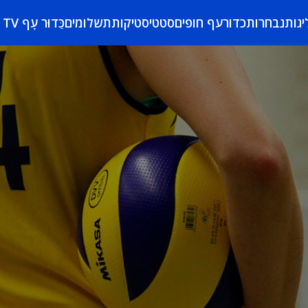
יגות
נבחרות
כדורעף חופים
סטטיסטיקות
תשלומים
כַּדוּר עָף TV