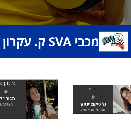
מכבי SVA ק. עקרון
בת 15 | 162
בת 15
#
#
תבור רק
גל טיקוצ'ינסקי
מצליב/ה
חוסם/מת אמצע