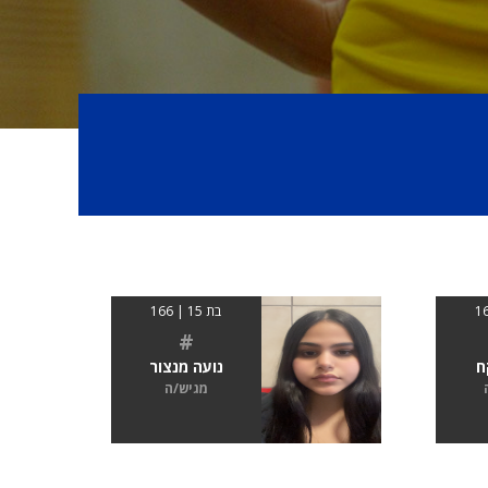
בת 15 | 166
#
ח
נועה מנצור
מגיש/ה