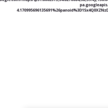
pa.googleapi
4.170995696135691%26panoid%3D1Sx4Q0XZNzD