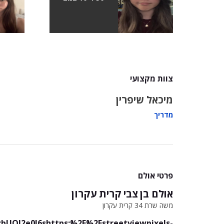
צוות מקצועי
מיכאל שיפרין
מדריך
פרטי אולם
אולם בן צבי קרית עקרון
משה שרת 34 קרית עקרון
bUQ!2e0!6shttps:%2F%2Fstreetviewpixels-