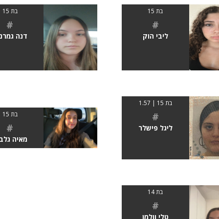
בת 15
בת 15
#
#
ליבי הוק
דנה גמרנ
בת 15 | 1.57
#
בת 15
#
ליגל פישלר
מאיה גלב
בת 14
#
טלי וולמן