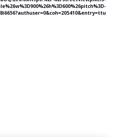
ctile%26w%3D900%26h%3D600%26pitch%3D-
i6656?authuser=0&coh=205410&entry=ttu