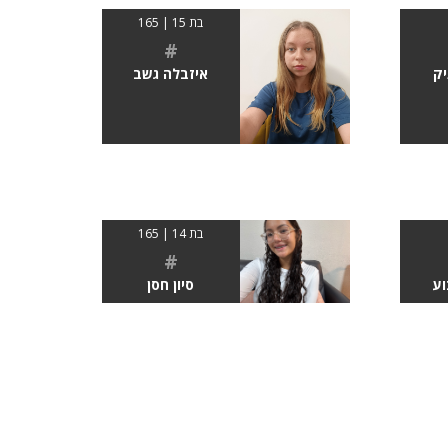
בת 15 | 165
#
יק
איזבלה גשב
בת 14 | 165
#
וע
סיון חסן