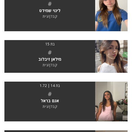
#
לינוי שמידט
קבלן/נית
בת 15
#
מילאן זיבלוב
קבלן/נית
בת 14 | 1.72
#
אגם בראל
קבלן/נית