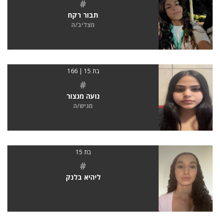
#
תבור רקח
מצליב/ה
בת 15 | 166
#
נועה מנצור
מגיש/ה
בת 15
#
ליהיא בלנק