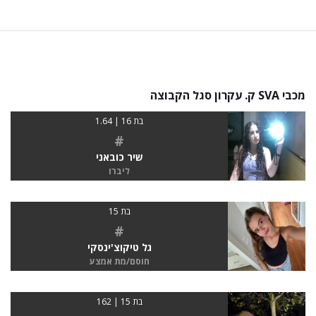
מכבי SVA ק. עקרון סגל הקבוצה
בת 16 | 1.64
#
שיר כובאני
ליברו
בת 15
#
גל טיקוצ'ינסקי
חוסם/מת אמצע
בת 15 | 162