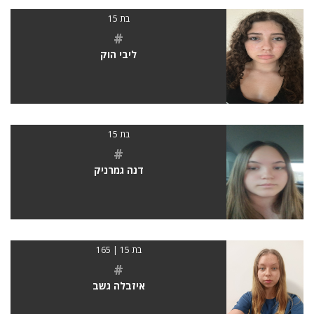
בת 15
#
ליבי הוק
בת 15
#
דנה גמרניק
בת 15 | 165
#
איזבלה גשב