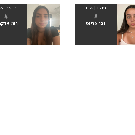
בת 15 | 1.66
בת 15 | 1.65
#
#
זהר פריזט
רומי אלקר