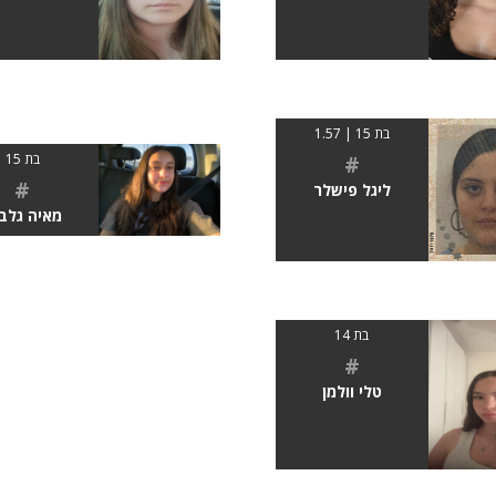
בת 15 | 1.57
#
בת 15
#
ליגל פישלר
מאיה גלב
בת 14
#
טלי וולמן