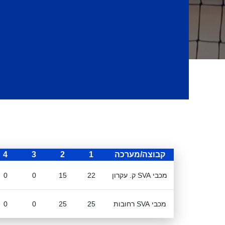
קבוצה/מערכה
1
2
3
4
מכבי SVA ק. עקרון
22
15
0
0
מכבי SVA רחובות
25
25
0
0