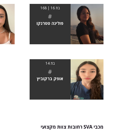
בת 16 | 168
#
פולינה טטרנקו
בת 14
#
אופק ברקוביץ
מכבי SVA רחובות צוות מקצועי