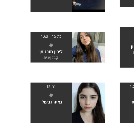
בת 15 | 1.63
#
ן
לירון תורג'מן
קבלן/נית
בת 15
#
י
גאיה גבעולי