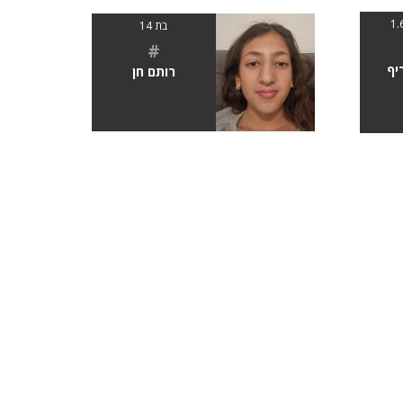
בת 14
#
יף
רותם חן