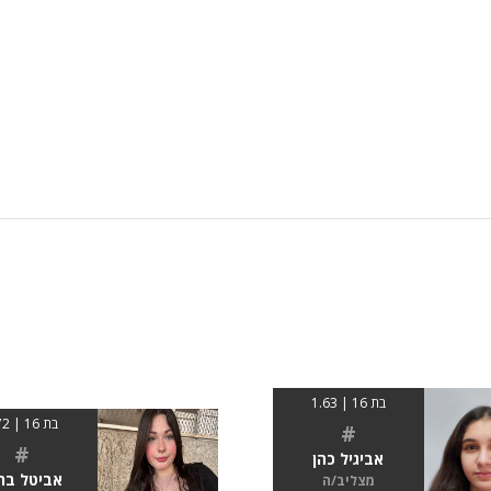
בת 16 | 1.63
בת 16 | 172
#
#
אביגיל כהן
אביטל בר
מצליב/ה