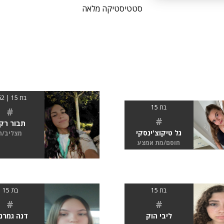
סטטיסטיקה מלאה
בת 15 | 162
בת 15
#
#
תבור רק
גל טיקוצ'ינסקי
מצליב/ה
חוסם/מת אמצע
בת 15
בת 15
#
#
ליבי הוק
דנה גמרנ