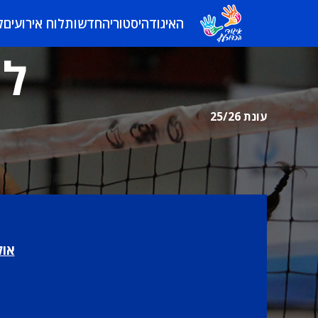
האיגוד
היסטוריה
חדשות
לוח אירועים
ל
לי
עונת 25/26
אול