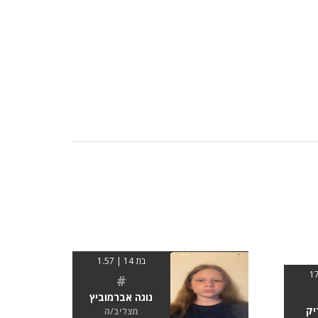
בת 14 | 1.57
#
נוגה אברמוביץ
יק
מצליב/ה