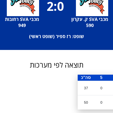
2:0
מכבי SVA ק. עקרון
מכבי SVA רחובות
949
590
שופט: רז ספיר (
שופט ראשי
)
תוצאה לפי מערכות
5
סה"כ
37
0
50
0