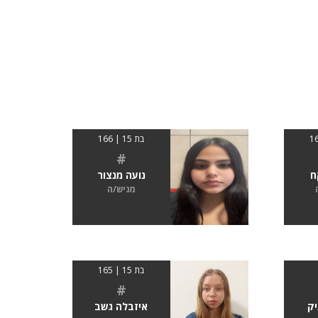
בת 15 | 166
#
ח
נועה מנצור
מגיש/ה
בת 15 | 165
#
יק
איזבלה גשב