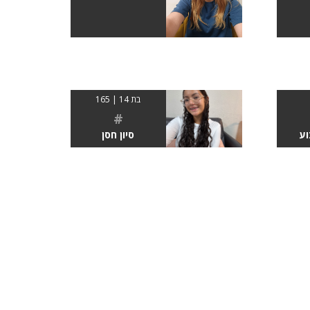
בת 14 | 165
#
וע
סיון חסן