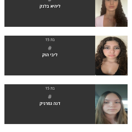
ליהיא בלנק
בת 15
#
ליבי הוק
בת 15
#
דנה גמרניק