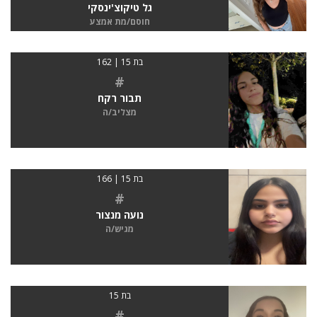
גל טיקוצ'ינסקי
חוסם/מת אמצע
בת 15 | 162
#
תבור רקח
מצליב/ה
בת 15 | 166
#
נועה מנצור
מגיש/ה
בת 15
#