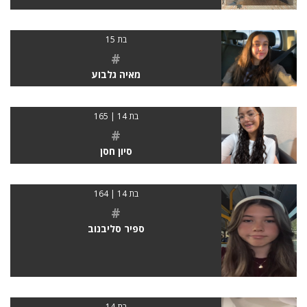
בת 15
#
מאיה גלבוע
בת 14 | 165
#
סיון חסן
בת 14 | 164
#
ספיר סליבנוב
בת 14