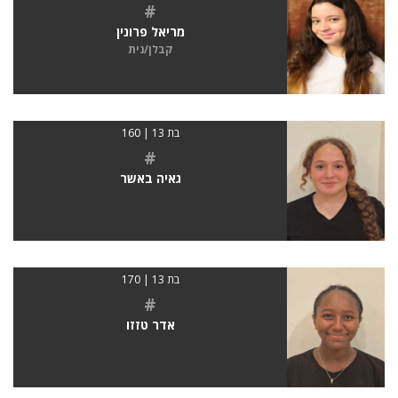
#
מריאל פרונין
קבלן/נית
בת 13 | 160
#
גאיה באשר
בת 13 | 170
#
אדר טזזו