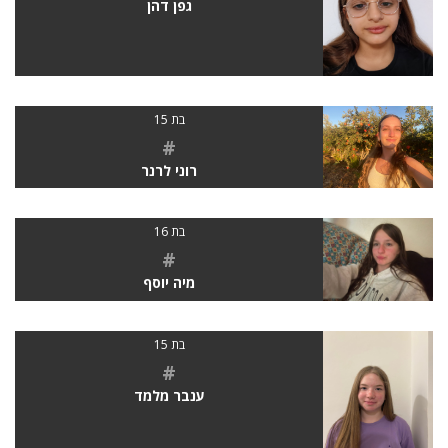
גפן דהן
בת 15
#
רוני לרנר
בת 16
#
מיה יוסף
בת 15
#
ענבר מלמד