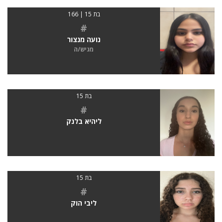
בת 15 | 166
#
נועה מנצור
מגיש/ה
בת 15
#
ליהיא בלנק
בת 15
#
ליבי הוק