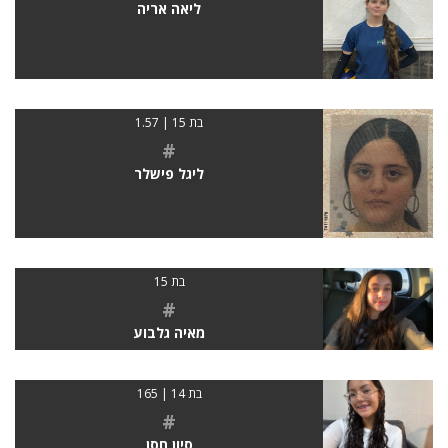
ליאה אריה
בת 15 | 1.57
#
ליגל פישלר
בת 15
#
מאיה גלבוע
בת 14 | 165
#
סיון חסן