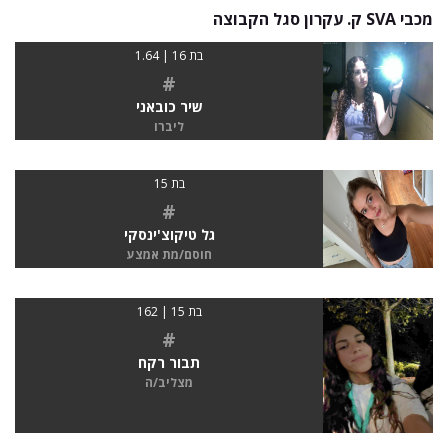
מכבי SVA ק. עקרון סגל הקבוצה
בת 16 | 1.64
#
שיר כובאני
ליברו
בת 15
#
גל טיקוצ'ינסקי
חוסם/מת אמצע
בת 15 | 162
#
תבור רקח
מצליב/ה