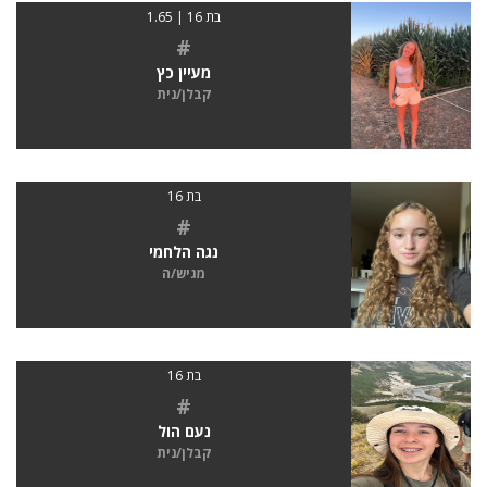
בת 16 | 1.65
#
מעיין כץ
קבלן/נית
בת 16
#
נגה הלחמי
מגיש/ה
בת 16
#
נעם הול
קבלן/נית