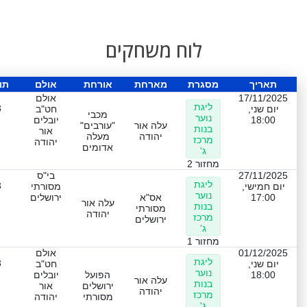
לוח משחקים
תאריך
מסגרת
מארחת
אורחת
אולם
תו
17/11/2025
אולם
ליגת
3
יום שני,
חט"ב
מכבי
נוער
18:00
יובלים
עלה אור
"עורבים"
בנות
אור
יהודה
מעלה
מרכז
יהודה
אדומים
ג'
מחזור 2
27/11/2025
בי"ס
ליגת
3
יום חמישי,
מסורתי
נוער
17:00
אס"א
ירושלים
עלה אור
בנות
מסורתי
יהודה
מרכז
ירושלים
ג'
מחזור 1
01/12/2025
אולם
ליגת
3
יום שני,
חט"ב
נוער
18:00
הפועל
יובלים
עלה אור
בנות
ירושלים
אור
יהודה
מרכז
מסורתי
יהודה
ג'