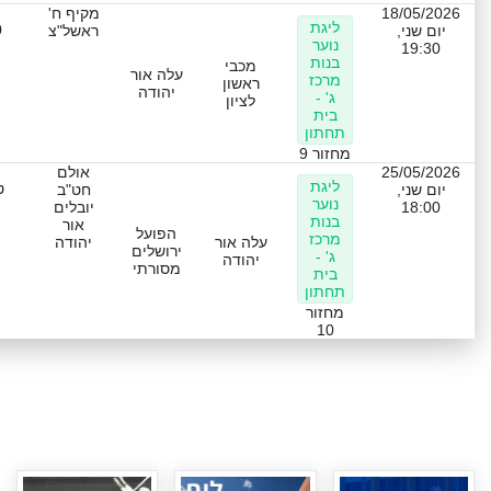
18/05/2026
מקיף ח'
ליגת
0
יום שני,
ראשל"צ
נוער
19:30
בנות
מכבי
עלה אור
מרכז
ראשון
יהודה
ג' -
לציון
בית
תחתון
מחזור 9
25/05/2026
אולם
ליגת
ט
יום שני,
חט"ב
נוער
18:00
יובלים
בנות
אור
הפועל
מרכז
עלה אור
יהודה
ירושלים
ג' -
יהודה
מסורתי
בית
תחתון
מחזור
10