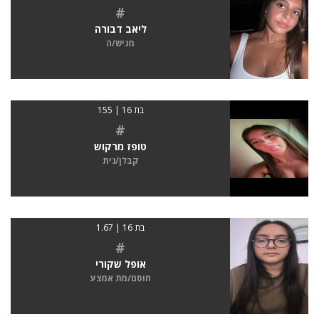
#
ליאב דבורה
מגיש/ה
בת 16 | 155
#
טופז מרקוש
קבלן/נית
בת 16 | 1.67
#
אופל שקורי
חוסם/מת אמצע