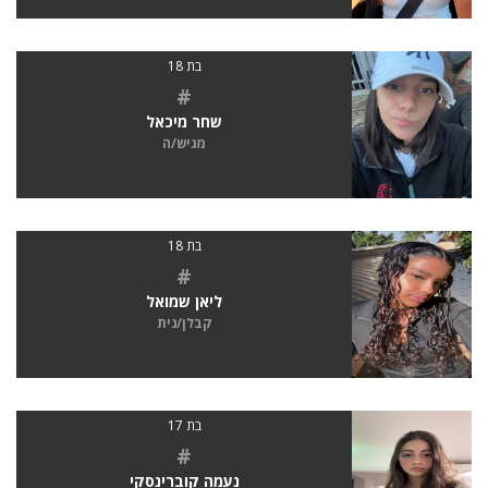
בת 18
#
שחר מיכאל
מגיש/ה
בת 18
#
ליאן שמואל
קבלן/נית
בת 17
#
נעמה קוברינסקי