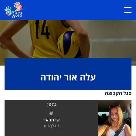
עלה אור יהודה
סגל הקבוצה
בת 18
#
שי חדאד
קבלן/נית