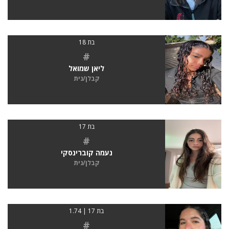
בת 18
#
ליאן שמואל
קבלן/נית
בת 17
#
נעמה קוברינסקי
קבלן/נית
בת 17 | 1.74
#