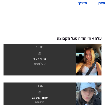
מאמן
מדריך
עלה אור יהודה סגל הקבוצה
בת 18
#
שי חדאד
קבלן/נית
בת 18
#
שחר מיכאל
מגיש/ה