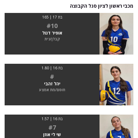
מכבי ראשון לציון סגל הקבוצה
בת 17 | 165
#10
אופיר דגול
קבלן/נית
בת 16 | 1.80
#
יהל זהבי
חוסם/מת אמצע
בת 16 | 1.57
#7
שי לי אוזן