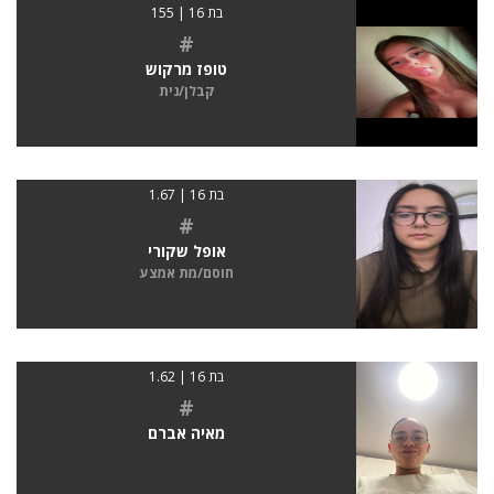
בת 16 | 155
#
טופז מרקוש
קבלן/נית
בת 16 | 1.67
#
אופל שקורי
חוסם/מת אמצע
בת 16 | 1.62
#
מאיה אברם