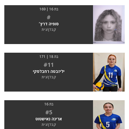
בת 16 | 169
#
סופיה דרץ׳
קבלן/נית
בת 18 | 171
#11
יליזבטה רחבלסקי
קבלן/נית
בת 16
#5
ארינה נאישטוט
קבלן/נית