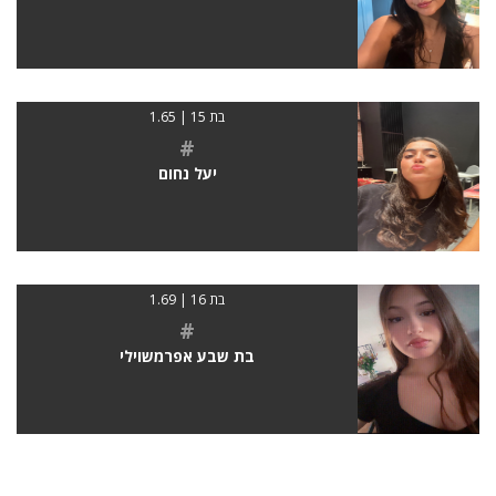
בת 15 | 1.65
#
יעל נחום
בת 16 | 1.69
#
בת שבע אפרמשוילי