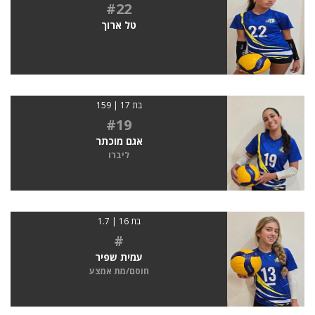
#22
טל ארוך
בת 17 | 159
#19
אגם מוכתר
ליברו
בת 16 | 1.7
#
עמית שפיר
חוסם/מת אמצע