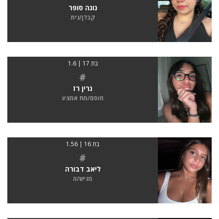
נוגה סופר
קבלן/נית
בת 17 | 1.6
#
נרין רז
חוסם/מת אמצע
בת 16 | 1.56
#
ליאב דבורה
מגיש/ה