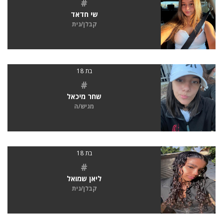
#
שי חדאד
קבלן/נית
בת 18
#
שחר מיכאל
מגיש/ה
בת 18
#
ליאן שמואל
קבלן/נית