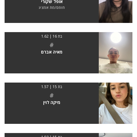
אופל שקורי
חוסם/מת אמצע
בת 16 | 1.62
#
מאיה אברם
בת 15 | 1.57
#
מיקה לוין