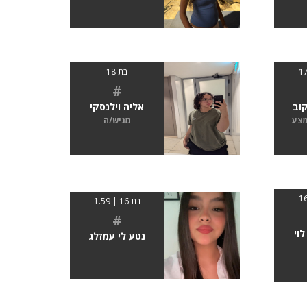
בת 18
#
קוב
אליה וילנסקי
מצע
מגיש/ה
בת 16 | 1.59
#
לוי
נטע לי עמזלג