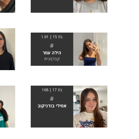
בת 15 | 1.61
#
הילה עמר
קבלן/נית
בת 17 | 168
#
אמילי בודניקוב