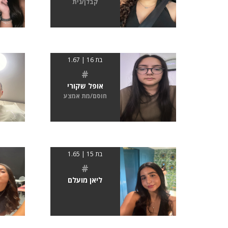
קבלן/נית
בת 16 | 1.67
#
אופל שקורי
חוסם/מת אמצע
בת 15 | 1.65
#
ליאן מועלם