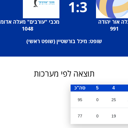
1:3
לה אור יהודה
מכבי "עורבים" מעלה אדומי
1048
991
שופט: מיכל בורשטיין (
שופט ראשי
)
תוצאה לפי מערכות
4
5
סה"כ
95
0
25
77
0
19