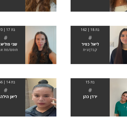
בת 18 | 162
בת 17 | 170
#
#
ליאל כפיר
שני פוליא
קבלן/נית
חוסם/מת א
בת 15
בת 14 | 166
#
#
ירדן כהן
ליאן הילה 