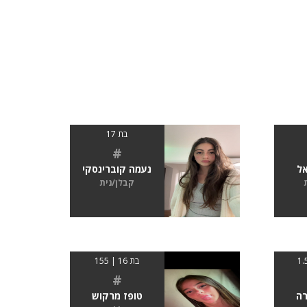
בת 17
#
אל
נעמה קוברינסקי
קבלן/נית
בת 16 | 155
#
רה
טופז מרקוש