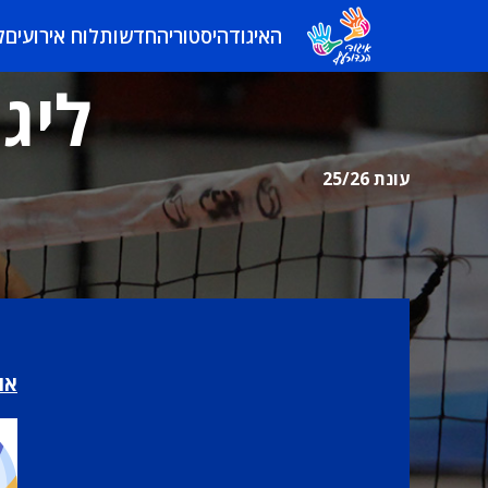
האיגוד
היסטוריה
חדשות
לוח אירועים
ל
ליגת
עונת 25/26
או