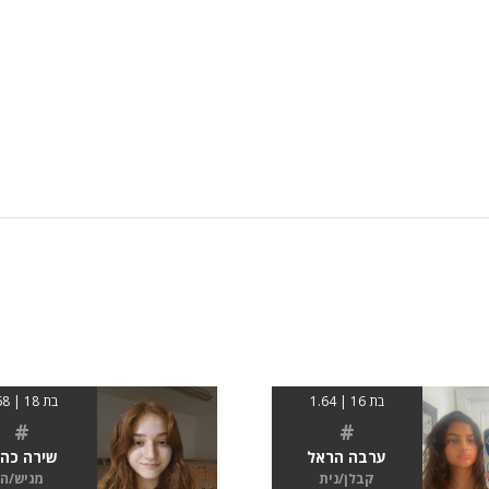
בת 16 | 1.64
בת 18 | 168
#
#
ערבה הראל
שירה כהא
קבלן/נית
מגיש/ה