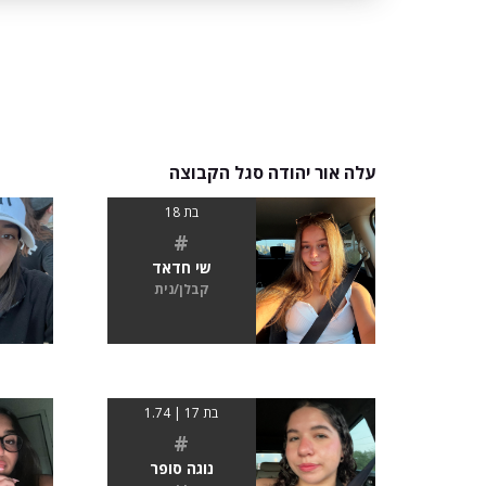
עלה אור יהודה סגל הקבוצה
בת 18
#
שי חדאד
קבלן/נית
בת 17 | 1.74
#
נוגה סופר