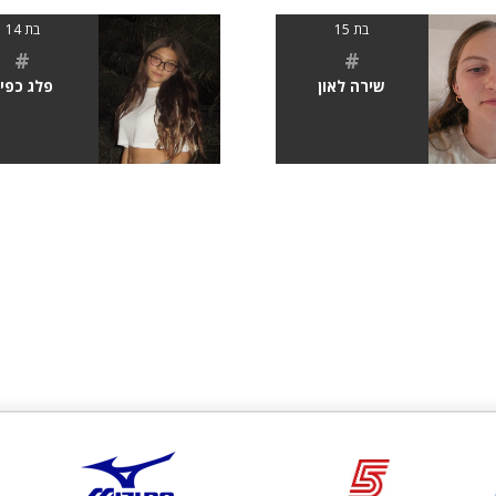
בת 15
בת 14
#
#
שירה לאון
פלג כפי