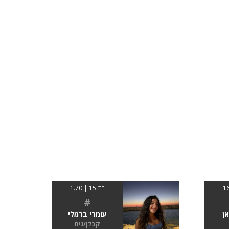
בת 15 | 1.70
#
ן
עומרי ברמלי
קבלן/נית