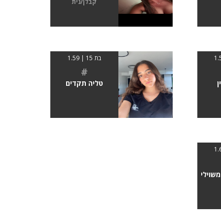
קבלן/נית
בת 15 | 1.59
#
ן
טליה תקדים
שוילי