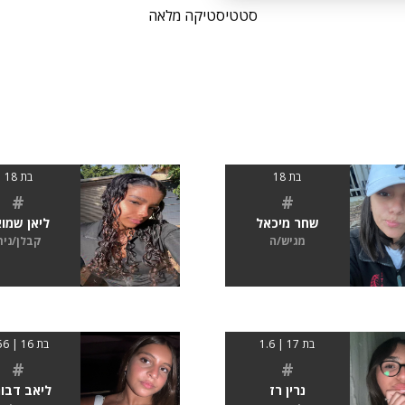
סטטיסטיקה מלאה
בת 18
בת 18
#
#
שחר מיכאל
ליאן שמו
מגיש/ה
קבלן/נית
בת 17 | 1.6
בת 16 | 1.56
#
#
נרין רז
ליאב דבו