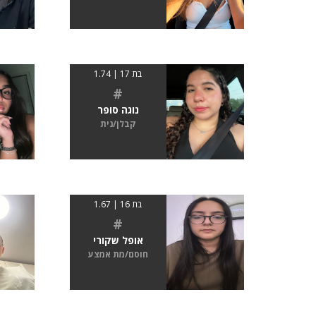
בת 17 | 1.74
#
נוגה סופר
קבלן/נית
בת 16 | 1.67
#
אופל שקורי
חוסם/מת אמצע