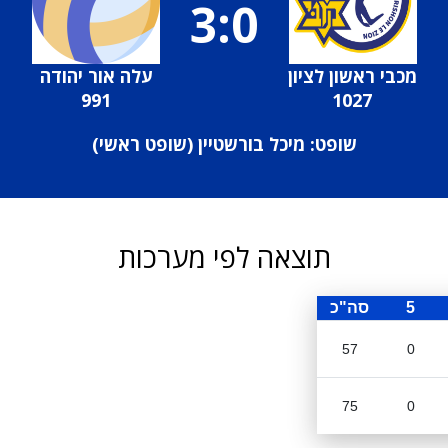
3:0
מכבי ראשון לציון
עלה אור יהודה
991
1027
שופט: מיכל בורשטיין (
שופט ראשי
)
תוצאה לפי מערכות
5
סה"כ
57
0
75
0