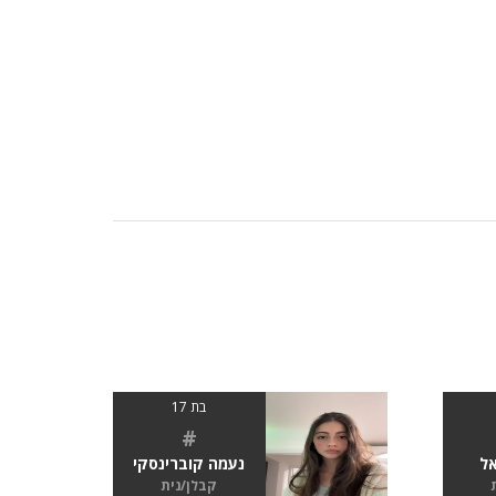
בת 17
#
אל
נעמה קוברינסקי
קבלן/נית