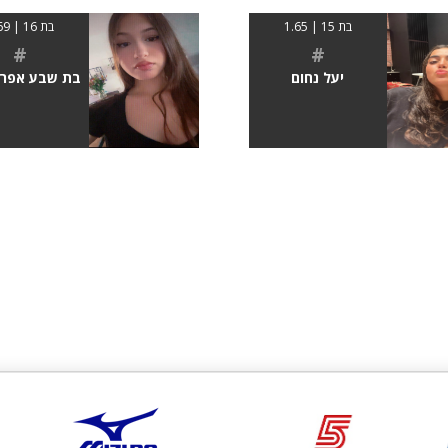
בת 15 | 1.65
בת 16 | 1.69
#
#
יעל נחום
בת שבע אפרמ