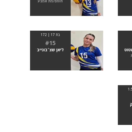
חוסם/מת אמצע
בת 17 | 172
#15
טוט
ליאן שצ׳בונייב