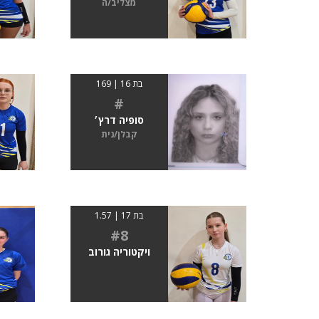
מצליב/ה
בת 16 | 169
#
סופיה דרץ׳
קבלן/נית
בת 17 | 1.57
#8
ויקטוריה גורוב