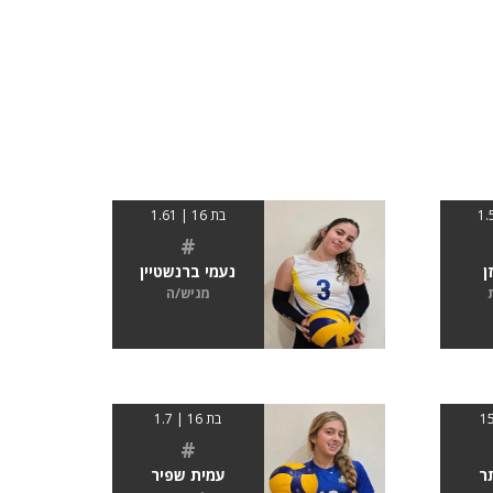
בת 16 | 1.61
#
ן
נעמי ברנשטיין
מגיש/ה
בת 16 | 1.7
#
ר
עמית שפיר