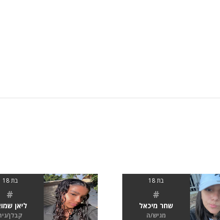
בת 18
בת 18
#
#
שחר מיכאל
ליאן שמו
מגיש/ה
קבלן/נית