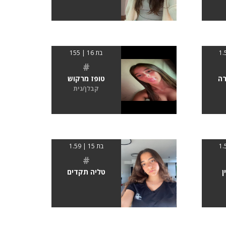
בת 16 | 155
#
רה
טופז מרקוש
קבלן/נית
בת 15 | 1.59
#
ן
טליה תקדים