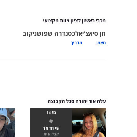
מכבי ראשון לציון צוות מקצועי
חן סיאצ'י
אלכסנדרה שפושניקוב
מאמן
מדריך
עלה אור יהודה סגל הקבוצה
בת 18
#
שי חדאד
קבלן/נית