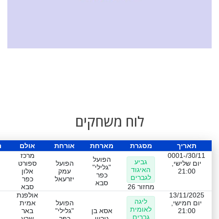
לוח משחקים
תאריך
מסגרת
מארחת
אורחת
אולם
ת
30/11/-0001
מרכז
הפועל
גביע
יום שלישי,
הפועל
ספורט
"גלילי"
האיגוד
21:00
עמק
אלון
כפר
לגברים
יזרעאל
כפר
סבא
מחזור 26
סבא
13/11/2025
אולפנת
ליגה
יום חמישי,
הפועל
אמית
לאומית
21:00
אסא בן
"גלילי"
באר
גברים
גוריון
כפר
שבע