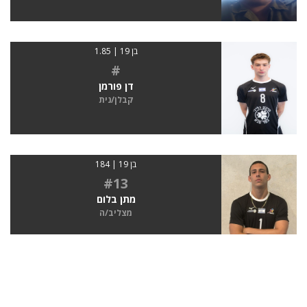
בן 19 | 1.85
#
דן פורמן
קבלן/נית
בן 19 | 184
#13
מתן בלום
מצליב/ה