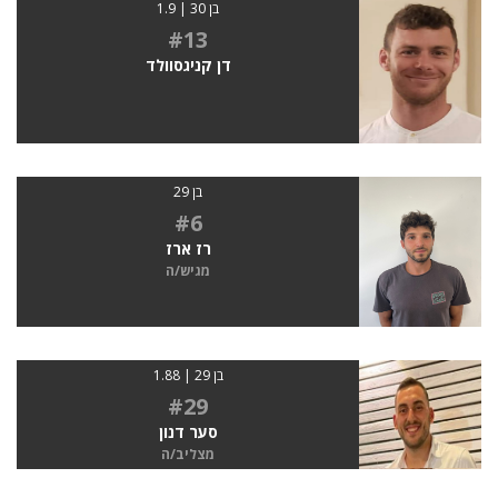
בן 30 | 1.9
#13
דן קניגסוולד
בן 29
#6
רז ארז
מגיש/ה
בן 29 | 1.88
#29
סער דנון
מצליב/ה