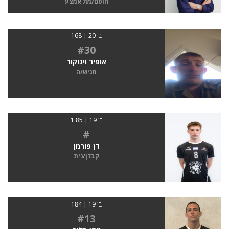
חוסם/מת אמצע
בן 20 | 168
#30
אופיר וינוקור
מגיש/ה
בן 19 | 1.85
#
דן פורמן
קבלן/נית
בן 19 | 184
#13