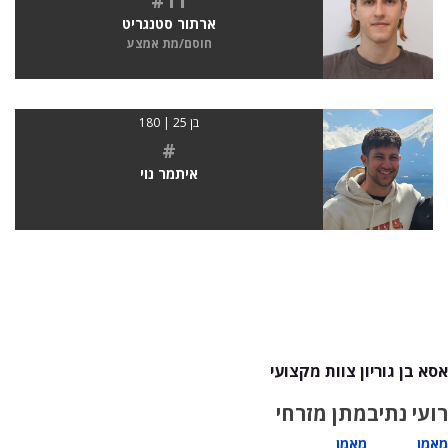
#11
ארתור סטנגריט
חוסם/מת אמצע
בן 25 | 180
#
איתמר נוי
אסא בן גוריון צוות מקצועי
רועי נתיב
מתן מזרחי
מאמן
מאמן