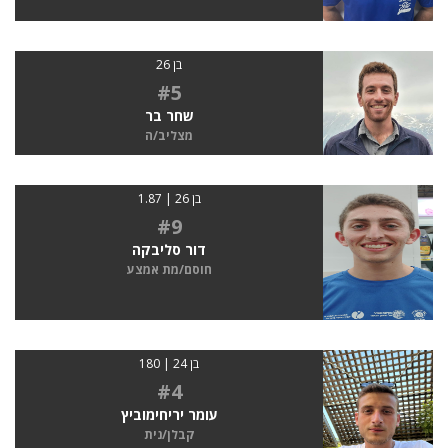
בן 26
#5
שחר בר
מצליב/ה
בן 26 | 1.87
#9
דור סליבקה
חוסם/מת אמצע
בן 24 | 180
#4
עומר יריחימוביץ
קבלן/נית