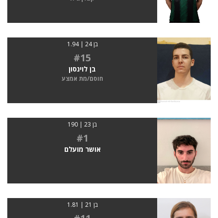
בן 24 | 1.94
#15
בן לוינסון
חוסם/מת אמצע
בן 23 | 190
#1
אושר מועלם
בן 21 | 1.81