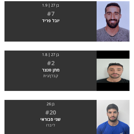
בן 27 | 1.9
#7
יובל פריד
בן 27 | 1.8
#2
מתן טנצר
קבלן/נית
בן 26
#20
שני סבוראי
ליברו