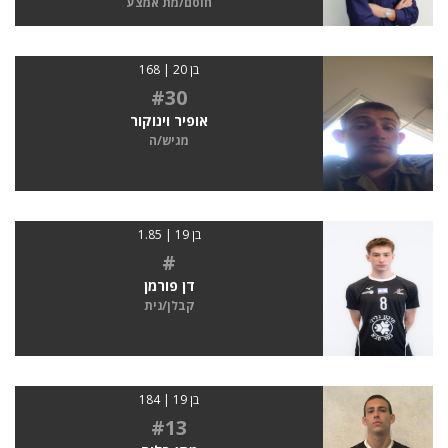
חוסם/מת אמצע
בן 20 | 168
#30
אופיר וינוקור
מגיש/ה
בן 19 | 1.85
#
דן פורמן
קבלן/נית
בן 19 | 184
#13