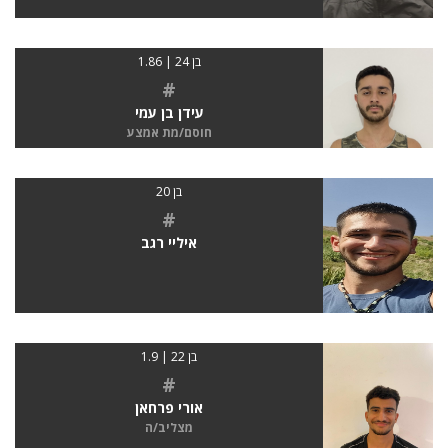
בן 24 | 1.86
#
עידן בן עמי
חוסם/מת אמצע
בן 20
#
איליי רגב
בן 22 | 1.9
#
אורי פרחאן
מצליב/ה