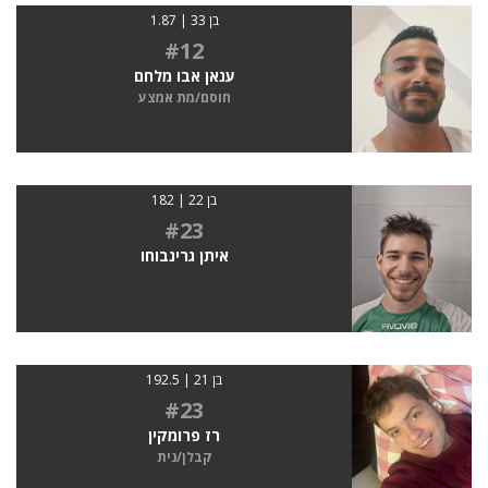
בן 33 | 1.87
#12
ענאן אבו מלחם
חוסם/מת אמצע
בן 22 | 182
#23
איתן גרינבוחו
בן 21 | 192.5
#23
רז פרומקין
קבלן/נית