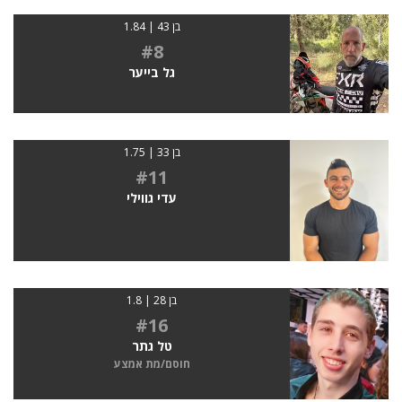
בן 43 | 1.84
#8
גל בייער
בן 33 | 1.75
#11
עדי גווילי
בן 28 | 1.8
#16
טל גתר
חוסם/מת אמצע