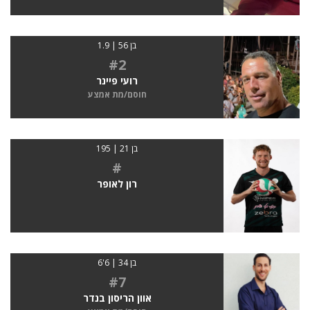
בן 56 | 1.9
#2
רועי פיינר
חוסם/מת אמצע
בן 21 | 195
#
רון לאופר
בן 34 | 6'6
#7
אוון הריסון בנדר